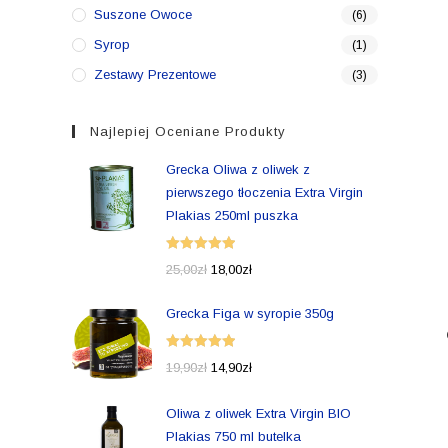
Suszone Owoce
(6)
Syrop
(1)
Zestawy Prezentowe
(3)
Najlepiej Oceniane Produkty
Grecka Oliwa z oliwek z
pierwszego tłoczenia Extra Virgin
Plakias 250ml puszka
Oceniono
25,00
zł
18,00
zł
5.00
na 5
Grecka Figa w syropie 350g
Oceniono
19,90
zł
14,90
zł
5.00
na 5
Oliwa z oliwek Extra Virgin BIO
Plakias 750 ml butelka