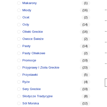
Makarony
(1)
–
Miody
(16)
Ocet
(2)
–
Octy
(14)
–
Oliwki Greckie
(16)
Owoce Świeże
(2)
–
Pasty
(14)
–
Pasty Oliwkowe
(2)
Promocje
(10)
–
Przyprawy I Zioła Greckie
(23)
Przystawki
(5)
Ryże
(4)
Sery Greckie
(10)
Słodycze Tradycyjne
(8)
Sól Morska
(12)