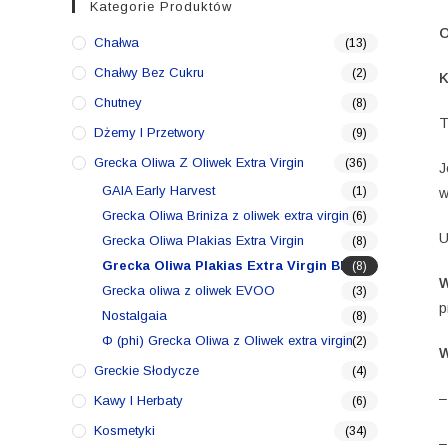
Kategorie Produktów
O
Chałwa
(13)
Chałwy Bez Cukru
(2)
K
Chutney
(8)
T
Dżemy I Przetwory
(9)
Grecka Oliwa Z Oliwek Extra Virgin
(36)
J
GAIA Early Harvest
(1)
w
Grecka Oliwa Briniza z oliwek extra virgin
(6)
U
Grecka Oliwa Plakias Extra Virgin
(8)
Grecka Oliwa Plakias Extra Virgin BIO
(8)
W
Grecka oliwa z oliwek EVOO
(3)
p
Nostalgaia
(8)
Φ (phi) Grecka Oliwa z Oliwek extra virgin
(2)
W
Greckie Słodycze
(4)
–
Kawy I Herbaty
(6)
Kosmetyki
(34)
–