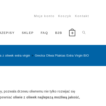
Moje konto
Koszyk
Kontakt
TOGGLE
RZEPISY
SKLEP
FAQ
B2B
0
 z oliwek extra virgin
>
Grecka Oliwa Plakias Extra Virgin BIO
WEBSITE
SEARCH
y, pozwala drzewu oliwnemu nie tylko rozwijać się
zapewniać
oliwie z oliwek najlepszą możliwą jakość,