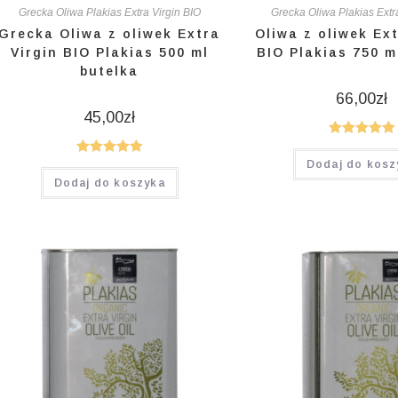
Grecka Oliwa Plakias Extra Virgin BIO
Grecka Oliwa Plakias Extr
Grecka Oliwa z oliwek Extra
Oliwa z oliwek Ext
Virgin BIO Plakias 500 ml
BIO Plakias 750 m
butelka
66,00
zł
45,00
zł
Oceniono
Dodaj do kosz
Oceniono
5.00
na 5
Dodaj do koszyka
5.00
na 5