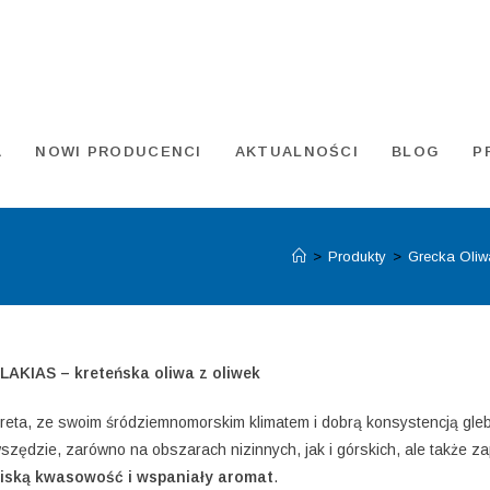
A
NOWI PRODUCENCI
AKTUALNOŚCI
BLOG
P
>
Produkty
>
Grecka Oliwa
LAKIAS – kreteńska oliwa z oliwek
reta, ze swoim śródziemnomorskim klimatem i dobrą konsystencją gleb
szędzie, zarówno na obszarach nizinnych, jak i górskich, ale także 
iską kwasowość i wspaniały
aromat
.