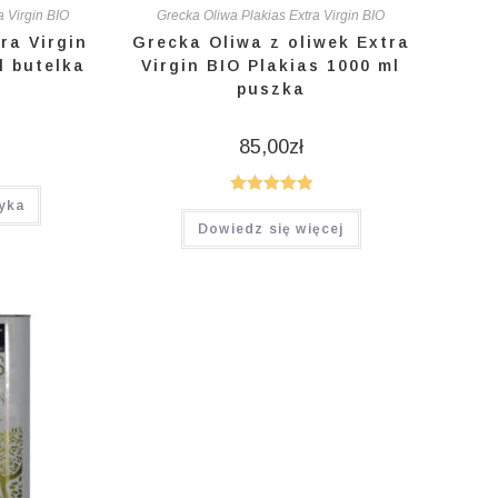
a Virgin BIO
Grecka Oliwa Plakias Extra Virgin BIO
ra Virgin
Grecka Oliwa z oliwek Extra
l butelka
Virgin BIO Plakias 1000 ml
puszka
85,00
zł
yka
Oceniono
Dowiedz się więcej
5.00
na 5