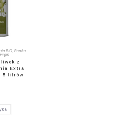
rgin BIO
,
Grecka
virgin
oliwek z
nia Extra
 5 litrów
yka