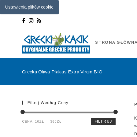
Ustawienia plików cookie
Skip
to
content
STRONA GŁÓWN
Grecka Oliwa Plakias Extra Virgin BIO
Filtruj Według Ceny
P
K
Cena
Cena
FILTRUJ
CENA:
10ZŁ
—
360ZŁ
w
min.
maks.
n