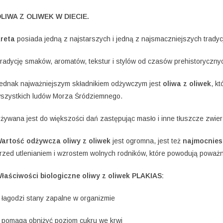
LIWA Z OLIWEK W DIECIE.
reta
posiada jedną z najstarszych i jedną z najsmaczniejszych tradycj
radycję smaków, aromatów, tekstur i stylów od czasów prehistorycznyc
ednak najważniejszym składnikiem odżywczym jest
oliwa z oliwek
, k
szystkich ludów Morza Śródziemnego.
żywana jest do większości dań zastępując masło i inne tłuszcze zwie
artość odżywcza oliwy z oliwek
jest ogromna, jest też
najmocnies
rzed utlenianiem i wzrostem wolnych rodników, które powodują poważ
łaściwości biologiczne oliwy z oliwek PLAKIAS:
 łagodzi stany zapalne w organizmie
 pomaga obniżyć poziom cukru we krwi