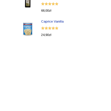
Oceniono
66,00
zł
5.00
na 5
Caprice Vanilla
Oceniono
24,90
zł
5.00
na 5