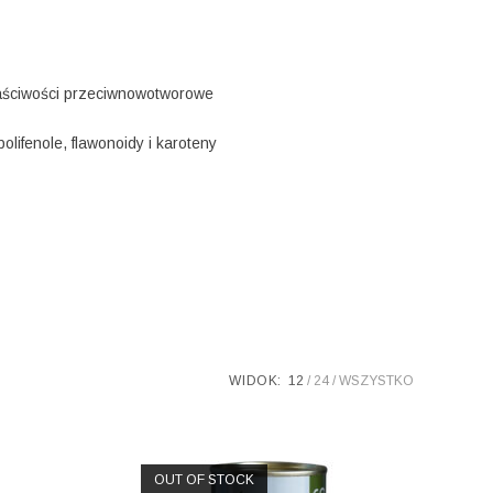
łaściwości przeciwnowotworowe
lifenole, flawonoidy i karoteny
WIDOK:
12
24
WSZYSTKO
OUT OF STOCK