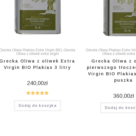
Grecka Oliwa Plakias Extra Virgin BIO
,
Grecka
Grecka Oliwa Plakias Extra Vi
Oliwa z oliwek extra virgin
Oliwa z oliwek extra 
Grecka Oliwa z oliwek Extra
Grecka Oliwa z 
Virgin BIO Plakias 3 litry
pierwszego tłocze
Virgin BIO Plakias
puszka
240,00
zł
360,00
zł
Oceniono
Dodaj do koszyka
5.00
na 5
Dodaj do kosz