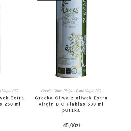
a Virgin BIO
Grecka Oliwa Plakias Extra Virgin BIO
iwek Extra
Grecka Oliwa z oliwek Extra
s 250 ml
Virgin BIO Plakias 500 ml
puszka
45,00
zł