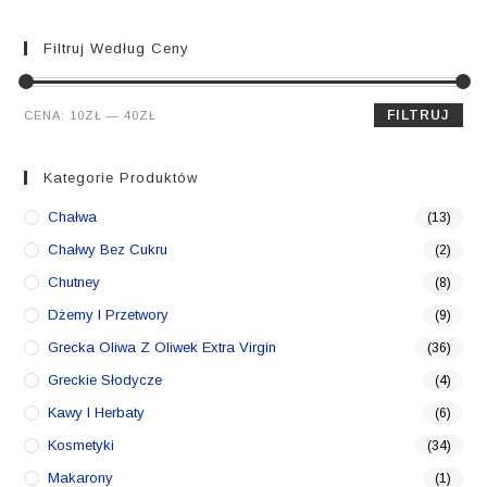
Filtruj Według Ceny
Cena
Cena
FILTRUJ
CENA:
10ZŁ
—
40ZŁ
min.
maks.
Kategorie Produktów
Chałwa
(13)
Chałwy Bez Cukru
(2)
Chutney
(8)
Dżemy I Przetwory
(9)
Grecka Oliwa Z Oliwek Extra Virgin
(36)
Greckie Słodycze
(4)
Kawy I Herbaty
(6)
Kosmetyki
(34)
Makarony
(1)