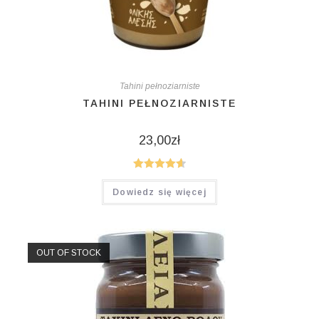
Tahini pełnoziarniste
TAHINI PEŁNOZIARNISTE
23,00
zł
Oceniono
Dowiedz się więcej
4.67
na 5
OUT OF STOCK