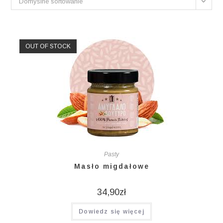
Domyślne sortowanie
OUT OF STOCK
Pasty
Masło migdałowe
34,90
zł
Dowiedz się więcej