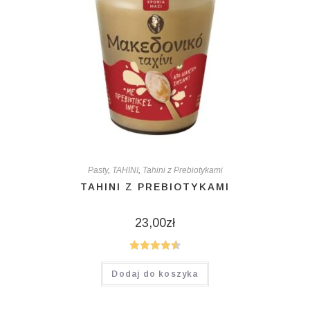
Pasty
,
TAHINI
,
Tahini z Prebiotykami
TAHINI Z PREBIOTYKAMI
23,00
zł
Oceniono
Dodaj do koszyka
4.60
na 5