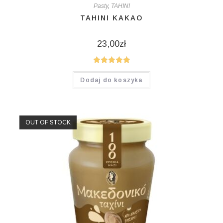
Pasty
,
TAHINI
TAHINI KAKAO
23,00
zł
Oceniono
Dodaj do koszyka
5.00
na 5
OUT OF STOCK