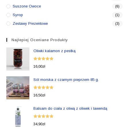
Suszone Owoce
(6)
Syrop
(1)
Zestawy Prezentowe
(3)
Najlepiej Oceniane Produkty
Oliwki kalamon z pestką
Oceniono
16,00
zł
5.00
na 5
Sól morska z czarnym pieprzem 85 g.
Oceniono
16,50
zł
5.00
na 5
Balsam do ciała z oliwą z oliwek i lawendą
Oceniono
34,90
zł
5.00
na 5