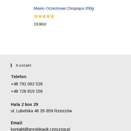
Masło Orzechowe Chrupiące 350g
Oceniono
19,90
zł
5.00
na 5
Kontakt
Telefon:
+48 791 002 526
+48 726 819 156
Hala 2 box 29
ul. Lubelska 46 35-959 Rzeszów
Email:
Opens
kontakt@greckikacik.rzeszow.pl