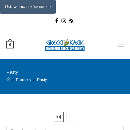
Ustawienia plików cookie
Skip
to
content
0
Pasty
>
Produkty
>
Pasty