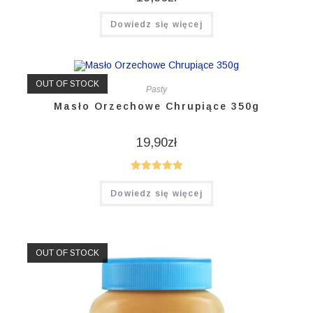
Dowiedz się więcej
OUT OF STOCK
Pasty
Masło Orzechowe Chrupiące 350g
19,90
zł
Oceniono
Dowiedz się więcej
5.00
na 5
OUT OF STOCK