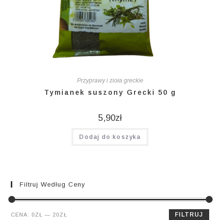
Przyprawy i zioła greckie
Tymianek suszony Grecki 50 g
5,90
zł
Dodaj do koszyka
Filtruj Według Ceny
Cena
Cena
FILTRUJ
CENA:
0ZŁ
—
20ZŁ