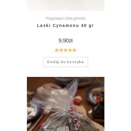
Przyprawy i zioła greckie
Laski Cynamonu 40 gr
9,90
zł
Oceniono
Dodaj do koszyka
5.00
na 5