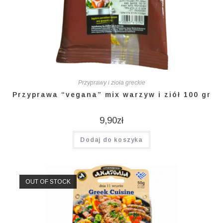
Przyprawy i zioła greckie
Przyprawa “vegana” mix warzyw i ziół 100 gr
9,90
zł
Dodaj do koszyka
OUT OF STOCK