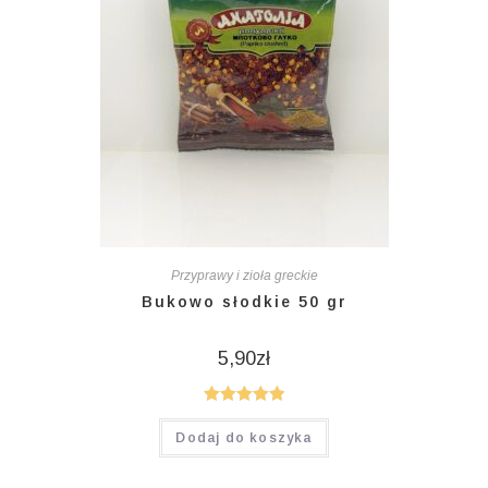
Przyprawy i zioła greckie
Bukowo słodkie 50 gr
5,90
zł
Oceniono
Dodaj do koszyka
5.00
na 5