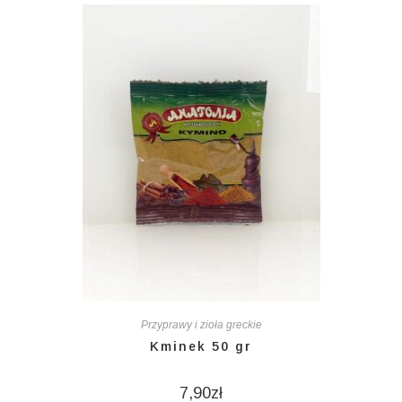
Przyprawy i zioła greckie
Kminek 50 gr
7,90
zł