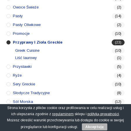
Owoce Świeże
(2)
Pasty
(14)
Pasty Oliwkowe
(2)
Promocje
(10)
Przyprawy I Zioła Greckie
(23)
Greek Cuisine
(10)
Liść laurowy
(1)
Przystawki
(5)
Ryże
(4)
Sery Greckie
(10)
Słodycze Tradycyjne
(8)
Sól Morska
(12)
Strona korzysta z plików cookie oraz profilowania w celu realizacji usług i
Suszone Owoce
(6)
ich ulepszania zgodnie z
regulaminem
sklepu i
polityką prywatności
.
Syrop
(1)
Możesz określić warunki przechowywania lub dostępu do cookie w swojej
przeglądarce lub konfiguracji usługi.
Akceptuję
Zestawy Prezentowe
(3)