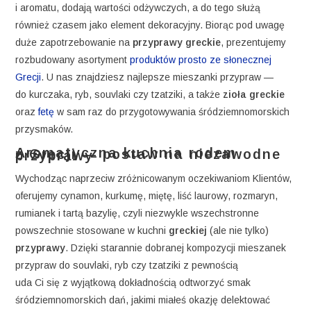
i aromatu, dodają wartości odżywczych, a do tego służą
również czasem jako element dekoracyjny. Biorąc pod uwagę
duże zapotrzebowanie na
przyprawy greckie
, prezentujemy
rozbudowany asortyment
produktów prosto ze słonecznej
Grecji
. U nas znajdziesz najlepsze mieszanki przypraw —
do kurczaka, ryb, souvlaki czy tzatziki, a także
zioła greckie
oraz
fetę
w sam raz do przygotowywania śródziemnomorskich
przysmaków.
Aromatyczna kuchnia rodem z Grecji — postaw na niezawodne przyprawy
Wychodząc naprzeciw zróżnicowanym oczekiwaniom Klientów,
oferujemy cynamon, kurkumę, miętę, liść laurowy, rozmaryn,
rumianek i tartą bazylię, czyli niezwykle wszechstronne
powszechnie stosowane w kuchni
greckiej
(ale nie tylko)
przyprawy
. Dzięki starannie dobranej kompozycji mieszanek
przypraw do souvlaki, ryb czy tzatziki z pewnością
uda Ci się z wyjątkową dokładnością odtworzyć smak
śródziemnomorskich dań, jakimi miałeś okazję delektować