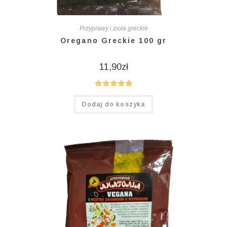
Przyprawy i zioła greckie
Oregano Greckie 100 gr
11,90
zł
Oceniono
Dodaj do koszyka
5.00
na 5