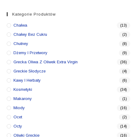
min.
maks.
Kategorie Produktów
Chałwa
(13)
Chałwy Bez Cukru
(2)
Chutney
(8)
Dżemy I Przetwory
(9)
Grecka Oliwa Z Oliwek Extra Virgin
(36)
Greckie Słodycze
(4)
Kawy I Herbaty
(6)
Kosmetyki
(34)
Makarony
(1)
Miody
(16)
Ocet
(2)
Octy
(14)
Oliwki Greckie
(16)