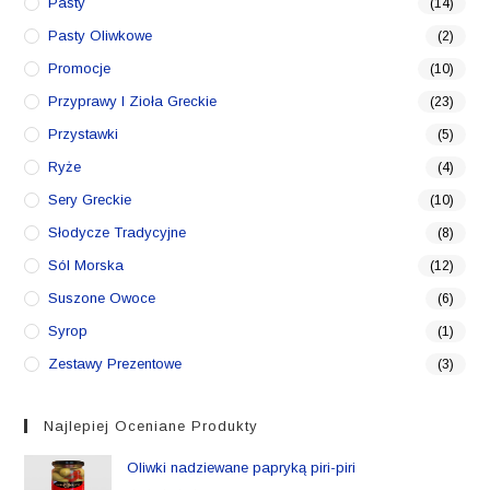
Pasty
(14)
Pasty Oliwkowe
(2)
Promocje
(10)
Przyprawy I Zioła Greckie
(23)
Przystawki
(5)
Ryże
(4)
Sery Greckie
(10)
Słodycze Tradycyjne
(8)
Sól Morska
(12)
Suszone Owoce
(6)
Syrop
(1)
Zestawy Prezentowe
(3)
Najlepiej Oceniane Produkty
Oliwki nadziewane papryką piri-piri