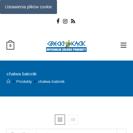
Ustawienia plików cookie
Skip
to
content
0
chałwa batonik
>
Produkty
>
chałwa batonik