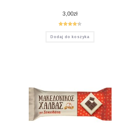
3,00
zł
Oceniono
Dodaj do koszyka
4.33
na 5