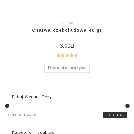
Chałwa
Chałwa czekoladowa 40 gr
3,00
zł
Oceniono
Dodaj do koszyka
4.00
na 5
Filtruj Według Ceny
Cena
Cena
FILTRUJ
CENA:
0ZŁ
—
10ZŁ
min.
maks.
Kategorie Produktów