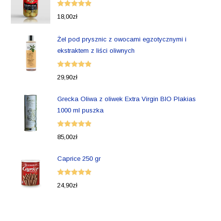
Oceniono
18,00
zł
5.00
na 5
Żel pod prysznic z owocami egzotycznymi i
ekstraktem z liści oliwnych
Oceniono
29,90
zł
5.00
na 5
Grecka Oliwa z oliwek Extra Virgin BIO Plakias
1000 ml puszka
Oceniono
85,00
zł
5.00
na 5
Caprice 250 gr
Oceniono
24,90
zł
5.00
na 5