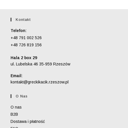
Kontakt
Telefon:
+48 791 002 526
+48 726 819 156
Hala 2 box 29
ul. Lubelska 46 35-959 Rzeszów
Email:
Opens
kontakt@greckikacik.rzeszow.pl
in
your
O Nas
application
O nas
B2B
Dostawa i płatność