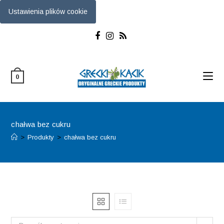
Ustawienia plików cookie
Skip
to
content
0
chałwa bez cukru
>
Produkty
>
chałwa bez cukru