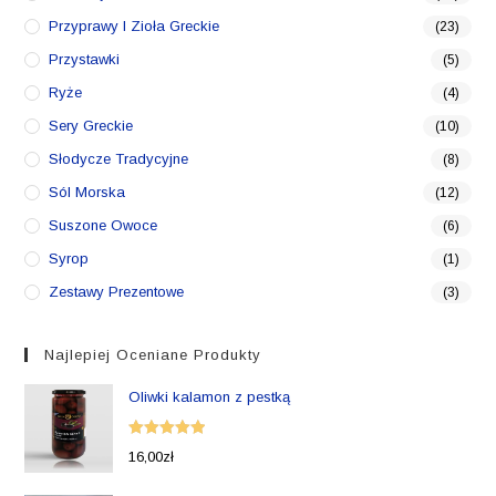
Przyprawy I Zioła Greckie
(23)
Przystawki
(5)
Ryże
(4)
Sery Greckie
(10)
Słodycze Tradycyjne
(8)
Sól Morska
(12)
Suszone Owoce
(6)
Syrop
(1)
Zestawy Prezentowe
(3)
Najlepiej Oceniane Produkty
Oliwki kalamon z pestką
Oceniono
16,00
zł
5.00
na 5