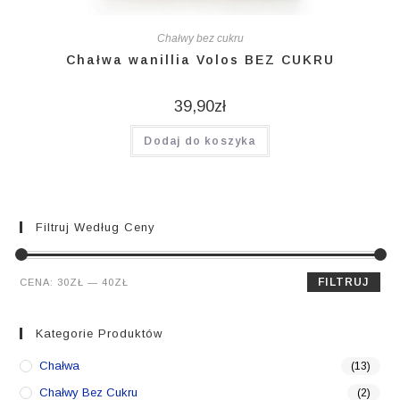
Chałwy bez cukru
Chałwa wanillia Volos BEZ CUKRU
39,90
zł
Dodaj do koszyka
Filtruj Według Ceny
Cena
Cena
FILTRUJ
CENA:
30ZŁ
—
40ZŁ
min.
maks.
Kategorie Produktów
Chałwa
(13)
Chałwy Bez Cukru
(2)