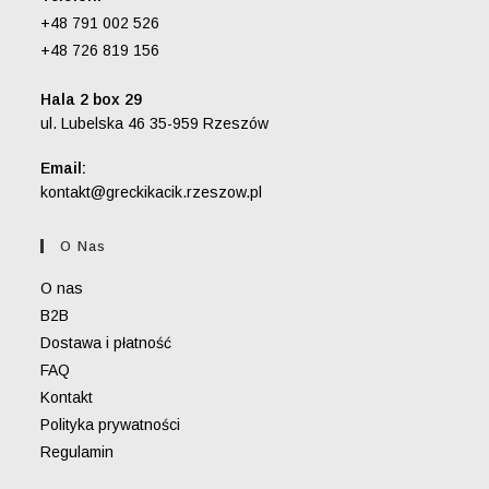
+48 791 002 526
+48 726 819 156
Hala 2 box 29
ul. Lubelska 46 35-959 Rzeszów
Email:
Opens
kontakt@greckikacik.rzeszow.pl
in
your
O Nas
application
O nas
B2B
Dostawa i płatność
FAQ
Kontakt
Polityka prywatności
Regulamin