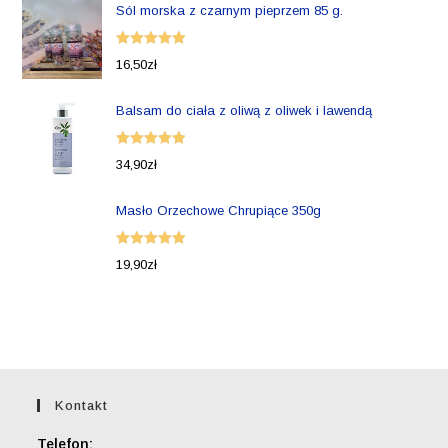
Sól morska z czarnym pieprzem 85 g.
Oceniono
16,50
zł
5.00
na 5
Balsam do ciała z oliwą z oliwek i lawendą
Oceniono
34,90
zł
5.00
na 5
Masło Orzechowe Chrupiące 350g
Oceniono
19,90
zł
5.00
na 5
Kontakt
Telefon: