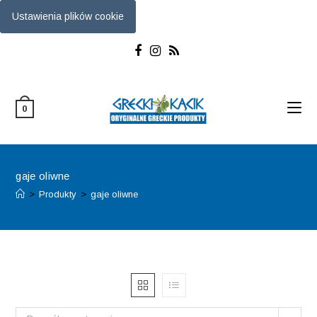
Ustawienia plików cookie
Skip
to
content
0
gaje oliwne
>
Produkty
>
gaje oliwne