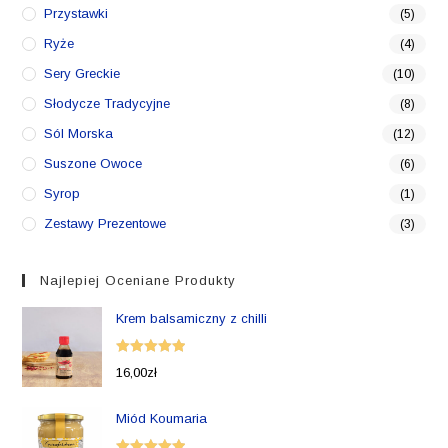
Przystawki
(5)
Ryże
(4)
Sery Greckie
(10)
Słodycze Tradycyjne
(8)
Sól Morska
(12)
Suszone Owoce
(6)
Syrop
(1)
Zestawy Prezentowe
(3)
Najlepiej Oceniane Produkty
Krem balsamiczny z chilli
Oceniono
16,00
zł
5.00
na 5
Miód Koumaria