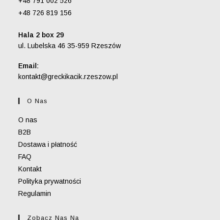
+48 791 002 526
+48 726 819 156
Hala 2 box 29
ul. Lubelska 46 35-959 Rzeszów
Email:
Opens
kontakt@greckikacik.rzeszow.pl
in
your
O Nas
application
O nas
B2B
Dostawa i płatność
FAQ
Kontakt
Polityka prywatności
Regulamin
Zobacz Nas Na