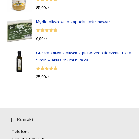
Oceniono
85,00
zł
5.00
na 5
Mydło oliwkowe o zapachu jaśminowym.
Oceniono
6,90
zł
5.00
na 5
Grecka Oliwa z oliwek z pierwszego tłoczenia Extra
Virgin Plakias 250ml butelka
Oceniono
25,00
zł
5.00
na 5
Kontakt
Telefon: