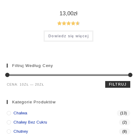
13,00
zł
Oceniono
Dowiedz się więcej
4.64
na 5
Filtruj Według Ceny
Cena
Cena
FILTRUJ
CENA:
10ZŁ
—
20ZŁ
min.
maks.
Kategorie Produktów
Chałwa
(13)
Chałwy Bez Cukru
(2)
Chutney
(8)