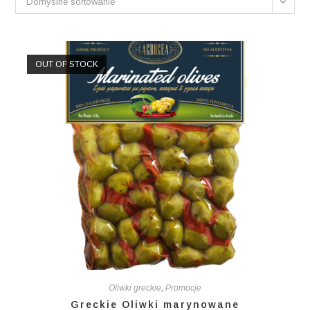
Domyślne sortowanie
OUT OF STOCK
Oliwki greckie
,
Promocje
Greckie Oliwki marynowane