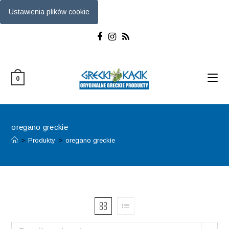
Ustawienia plików cookie
Skip
to
content
0
oregano greckie
>
Produkty
>
oregano greckie