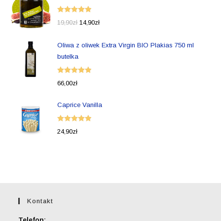
Oceniono
19,90
zł
14,90
zł
5.00
na 5
Oliwa z oliwek Extra Virgin BIO Plakias 750 ml
butelka
Oceniono
66,00
zł
5.00
na 5
Caprice Vanilla
Oceniono
24,90
zł
5.00
na 5
Kontakt
Telefon: