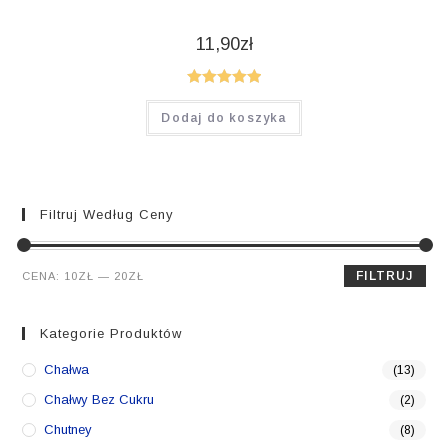
11,90
zł
Oceniono
Dodaj do koszyka
5.00
na 5
Filtruj Według Ceny
Cena
Cena
FILTRUJ
CENA:
10ZŁ
—
20ZŁ
min.
maks.
Kategorie Produktów
Chałwa
(13)
Chałwy Bez Cukru
(2)
Chutney
(8)