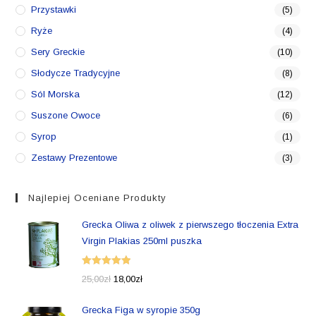
Przystawki
(5)
Ryże
(4)
Sery Greckie
(10)
Słodycze Tradycyjne
(8)
Sól Morska
(12)
Suszone Owoce
(6)
Syrop
(1)
Zestawy Prezentowe
(3)
Najlepiej Oceniane Produkty
Grecka Oliwa z oliwek z pierwszego tłoczenia Extra
Virgin Plakias 250ml puszka
Oceniono
25,00
zł
18,00
zł
5.00
na 5
Grecka Figa w syropie 350g