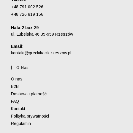
+48 791 002 526
+48 726 819 156
Hala 2 box 29
ul. Lubelska 46 35-959 Rzeszów
Email:
Opens
kontakt@greckikacik.rzeszow.pl
in
your
O Nas
application
O nas
B2B
Dostawa i płatność
FAQ
Kontakt
Polityka prywatności
Regulamin