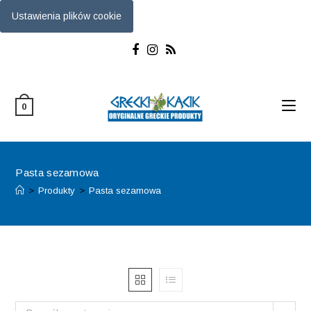
Ustawienia plików cookie
Skip
to
content
0
Pasta sezamowa
>
Produkty
>
Pasta sezamowa