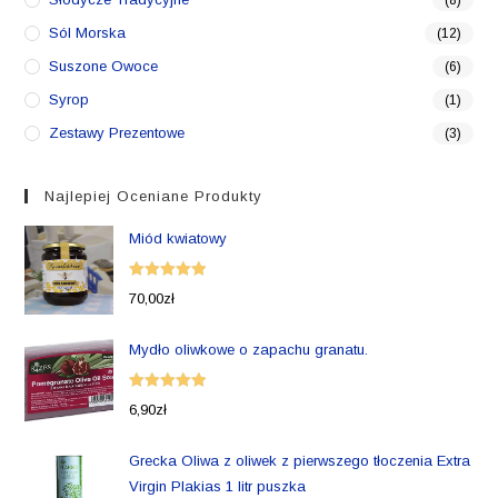
(8)
Sól Morska
(12)
Suszone Owoce
(6)
Syrop
(1)
Zestawy Prezentowe
(3)
Najlepiej Oceniane Produkty
Miód kwiatowy
Oceniono
70,00
zł
5.00
na 5
Mydło oliwkowe o zapachu granatu.
Oceniono
6,90
zł
5.00
na 5
Grecka Oliwa z oliwek z pierwszego tłoczenia Extra
Virgin Plakias 1 litr puszka