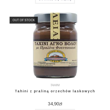
OUT OF STOCK
TAHINI
Tahini z praliną orzechów laskowych
34,90
zł