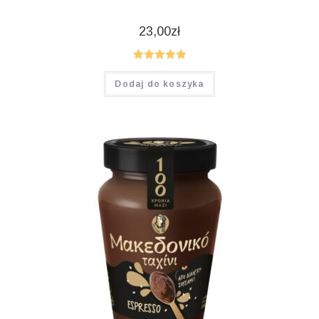
23,00
zł
Oceniono
Dodaj do koszyka
5.00
na 5