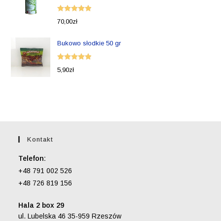
Oceniono
70,00
zł
5.00
na 5
Bukowo słodkie 50 gr
Oceniono
5,90
zł
5.00
na 5
Kontakt
Telefon:
+48 791 002 526
+48 726 819 156
Hala 2 box 29
ul. Lubelska 46 35-959 Rzeszów