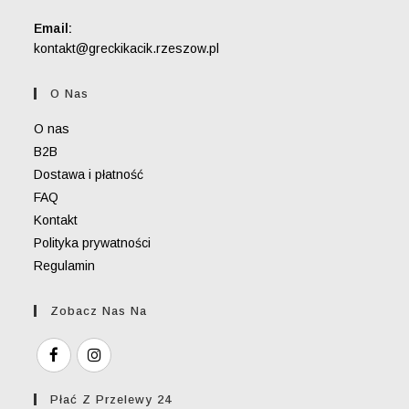
Email:
Opens
kontakt@greckikacik.rzeszow.pl
in
your
O Nas
application
O nas
B2B
Dostawa i płatność
FAQ
Kontakt
Polityka prywatności
Regulamin
Zobacz Nas Na
Płać Z Przelewy 24