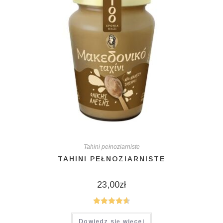
Tahini pełnoziarniste
TAHINI PEŁNOZIARNISTE
23,00
zł
Oceniono
Dowiedz się więcej
4.67
na 5