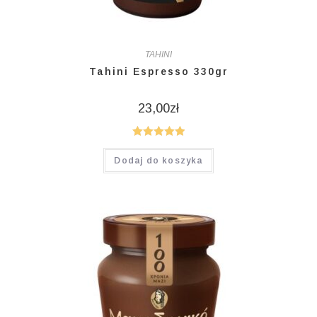
TAHINI
Tahini Espresso 330gr
23,00
zł
Oceniono
Dodaj do koszyka
5.00
na 5