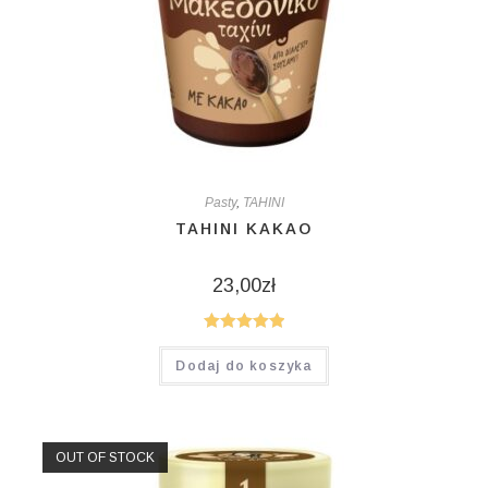
Pasty
,
TAHINI
TAHINI KAKAO
23,00
zł
Oceniono
Dodaj do koszyka
5.00
na 5
OUT OF STOCK