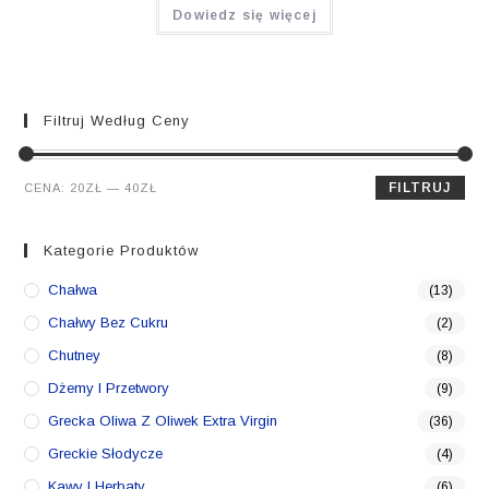
Dowiedz się więcej
Filtruj Według Ceny
Cena
Cena
FILTRUJ
CENA:
20ZŁ
—
40ZŁ
min.
maks.
Kategorie Produktów
Chałwa
(13)
Chałwy Bez Cukru
(2)
Chutney
(8)
Dżemy I Przetwory
(9)
Grecka Oliwa Z Oliwek Extra Virgin
(36)
Greckie Słodycze
(4)
Kawy I Herbaty
(6)