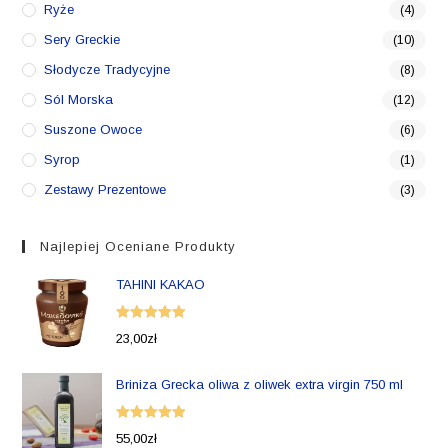
Ryże
(4)
Sery Greckie
(10)
Słodycze Tradycyjne
(8)
Sól Morska
(12)
Suszone Owoce
(6)
Syrop
(1)
Zestawy Prezentowe
(3)
Najlepiej Oceniane Produkty
TAHINI KAKAO
Oceniono
23,00
zł
5.00
na 5
Briniza Grecka oliwa z oliwek extra virgin 750 ml
Oceniono
55,00
zł