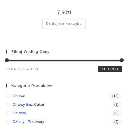
7,90
zł
Dodaj do koszyka
Filtruj Według Ceny
Cena
Cena
FILTRUJ
CENA:
0ZŁ
—
10ZŁ
min.
maks.
Kategorie Produktów
Chałwa
(13)
Chałwy Bez Cukru
(2)
Chutney
(8)
Dżemy I Przetwory
(9)