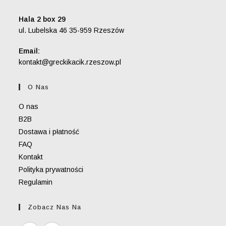
Hala 2 box 29
ul. Lubelska 46 35-959 Rzeszów
Email:
Opens
kontakt@greckikacik.rzeszow.pl
in
your
O Nas
application
O nas
B2B
Dostawa i płatność
FAQ
Kontakt
Polityka prywatności
Regulamin
Zobacz Nas Na