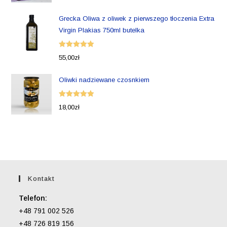
5.00
na 5
Grecka Oliwa z oliwek z pierwszego tłoczenia Extra
Virgin Plakias 750ml butelka
Oceniono
55,00
zł
5.00
na 5
Oliwki nadziewane czosnkiem
Oceniono
18,00
zł
5.00
na 5
Kontakt
Telefon:
+48 791 002 526
+48 726 819 156