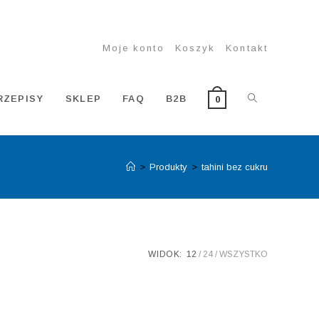
Moje konto
Koszyk
Kontakt
TOGGLE
RZEPISY
SKLEP
FAQ
B2B
0
>
Produkty
>
tahini bez cukru
WEBSITE
SEARCH
WIDOK:
12
24
WSZYSTKO