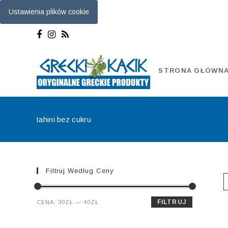
Ustawienia plików cookie
Skip
to
content
STRONA GŁÓWN
tahini bez cukru
Filtruj Według Ceny
Cena
Cena
FILTRUJ
CENA:
30ZŁ
—
40ZŁ
min.
maks.