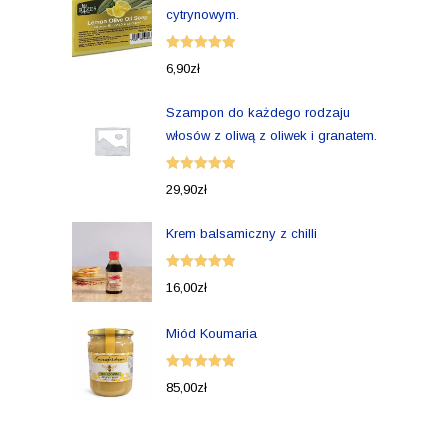
cytrynowym.
Oceniono
6,90
zł
5.00
na 5
Szampon do każdego rodzaju
włosów z oliwą z oliwek i granatem.
Oceniono
29,90
zł
5.00
na 5
Krem balsamiczny z chilli
Oceniono
16,00
zł
5.00
na 5
Miód Koumaria
Oceniono
85,00
zł
5.00
na 5