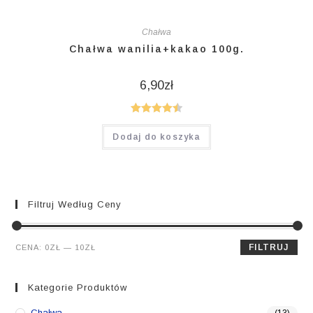
Chałwa
Chałwa wanilia+kakao 100g.
6,90
zł
Oceniono
Dodaj do koszyka
4.50
na 5
Filtruj Według Ceny
Cena
Cena
FILTRUJ
CENA:
0ZŁ
—
10ZŁ
min.
maks.
Kategorie Produktów
Chałwa