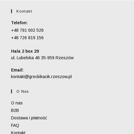
Kontakt
Telefon:
+48 791 002 526
+48 726 819 156
Hala 2 box 29
ul. Lubelska 46 35-959 Rzeszów
Email:
Opens
kontakt@greckikacik.rzeszow.pl
in
your
O Nas
application
O nas
B2B
Dostawa i płatność
FAQ
Kontakt