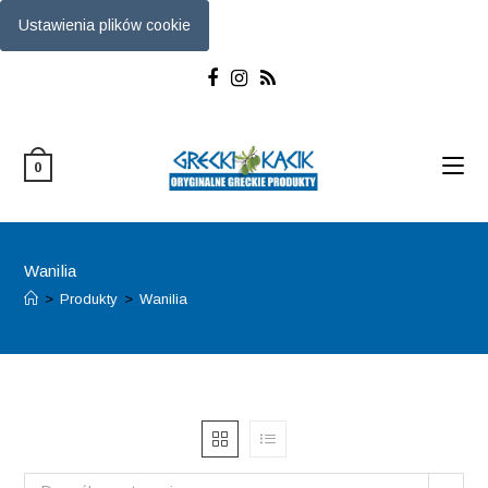
Ustawienia plików cookie
Skip
to
content
0
Wanilia
>
Produkty
>
Wanilia