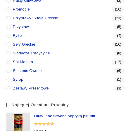
Pasty Oliwkowe
(2)
Promocje
(10)
Przyprawy I Zioła Greckie
(23)
Przystawki
(5)
Ryże
(4)
Sery Greckie
(10)
Słodycze Tradycyjne
(8)
Sól Morska
(12)
Suszone Owoce
(6)
Syrop
(1)
Zestawy Prezentowe
(3)
Najlepiej Oceniane Produkty
Oliwki nadziewane papryką piri-piri
Oceniono