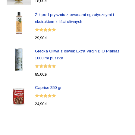
18,00
zł
5.00
na 5
Żel pod prysznic z owocami egzotycznymi i
ekstraktem z liści oliwnych
Oceniono
29,90
zł
5.00
na 5
Grecka Oliwa z oliwek Extra Virgin BIO Plakias
1000 ml puszka
Oceniono
85,00
zł
5.00
na 5
Caprice 250 gr
Oceniono
24,90
zł
5.00
na 5