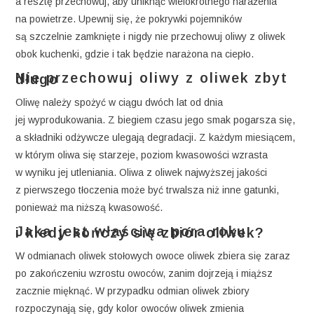
a resztę przechowuj, aby uniknąć wielokrotnego narażenia
na powietrze. Upewnij się, że pokrywki pojemników
są szczelnie zamknięte i nigdy nie przechowuj oliwy z oliwek
obok kuchenki, gdzie i tak będzie narażona na ciepło.
Nie przechowuj oliwy z oliwek zbyt długo
Oliwę należy spożyć w ciągu dwóch lat od dnia
jej wyprodukowania. Z biegiem czasu jego smak pogarsza się,
a składniki odżywcze ulegają degradacji. Z każdym miesiącem,
w którym oliwa się starzeje, poziom kwasowości wzrasta
w wyniku jej utleniania. Oliwa z oliwek najwyższej jakości
z pierwszego tłoczenia może być trwalsza niż inne gatunki,
ponieważ ma niższą kwasowość.
Jaka jest właściwa pora roku i kiedy kończy się zbiór oliwek?
W odmianach oliwek stołowych owoce oliwek zbiera się zaraz
po zakończeniu wzrostu owoców, zanim dojrzeją i miąższ
zacznie mięknąć. W przypadku odmian oliwek zbiory
rozpoczynają się, gdy kolor owoców oliwek zmienia