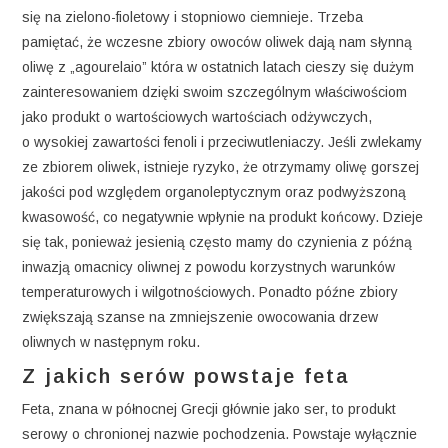
się na zielono-fioletowy i stopniowo ciemnieje. Trzeba
pamiętać, że wczesne zbiory owoców oliwek dają nam słynną
oliwę z „agourelaio” która w ostatnich latach cieszy się dużym
zainteresowaniem dzięki swoim szczególnym właściwościom
jako produkt o wartościowych wartościach odżywczych,
o wysokiej zawartości fenoli i przeciwutleniaczy. Jeśli zwlekamy
ze zbiorem oliwek, istnieje ryzyko, że otrzymamy oliwę gorszej
jakości pod względem organoleptycznym oraz podwyższoną
kwasowość, co negatywnie wpłynie na produkt końcowy. Dzieje
się tak, ponieważ jesienią często mamy do czynienia z późną
inwazją omacnicy oliwnej z powodu korzystnych warunków
temperaturowych i wilgotnościowych. Ponadto późne zbiory
zwiększają szanse na zmniejszenie owocowania drzew
oliwnych w następnym roku.
Z jakich serów powstaje feta
Feta, znana w północnej Grecji głównie jako ser, to produkt
serowy o chronionej nazwie pochodzenia. Powstaje wyłącznie