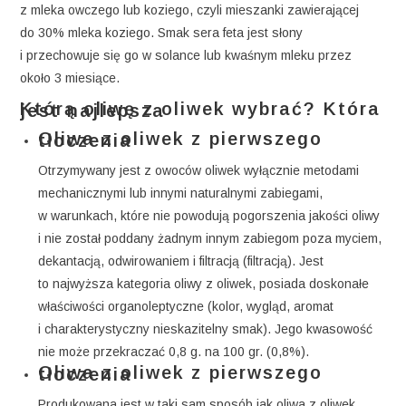
z mleka owczego lub koziego, czyli mieszanki zawierającej
do 30% mleka koziego. Smak sera feta jest słony
i przechowuje się go w solance lub kwaśnym mleku przez
około 3 miesiące.
Którą oliwę z oliwek wybrać? Która jest najlepsza
Oliwa z oliwek z pierwszego tłoczenia
Otrzymywany jest z owoców oliwek wyłącznie metodami
mechanicznymi lub innymi naturalnymi zabiegami,
w warunkach, które nie powodują pogorszenia jakości oliwy
i nie został poddany żadnym innym zabiegom poza myciem,
dekantacją, odwirowaniem i filtracją (filtracją). Jest
to najwyższa kategoria oliwy z oliwek, posiada doskonałe
właściwości organoleptyczne (kolor, wygląd, aromat
i charakterystyczny nieskazitelny smak). Jego kwasowość
nie może przekraczać 0,8 g. na 100 gr. (0,8%).
Oliwa z oliwek z pierwszego tłoczenia
Produkowana jest w taki sam sposób jak oliwa z oliwek