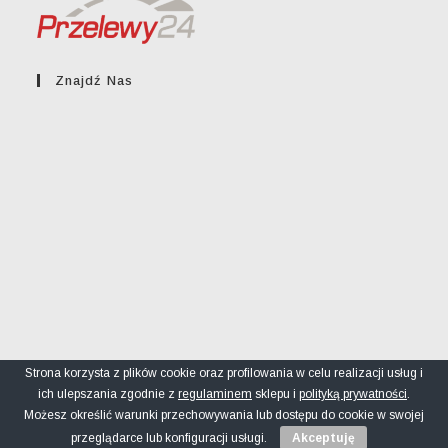
Znajdź Nas
Strona korzysta z plików cookie oraz profilowania w celu realizacji usług i
ich ulepszania zgodnie z
regulaminem
sklepu i
polityką prywatności
.
Regulamin sklepu
Polityka prywatności
FAQ
Możesz określić warunki przechowywania lub dostępu do cookie w swojej
© greckikacik.rzeszow.pl
przeglądarce lub konfiguracji usługi.
Akceptuję