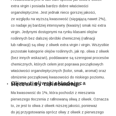
extra virgin i posiada bardzo dobre właściwości
organoleptyczne. Jest jednak nieco gorszej jakości,
ze względu na wyższą kwasowość (sięgającą nawet 2%),
co nadaje jej bardziej intensywny (kwaśny) smak niż extra
virgin. Jedynymi dostępnymi na rynku klasami olejów
roślinnych bez dalszej obróbki chemicznej (rafinacji
lub rafinacji) są oliwy z oliwek extra virgin i virgin. Wszystkie
pozostałe kategorie olejów roślinnych, jak np. oliwa z oliwek
(bez innych wskazań), poddawane są szeregowi procesów
chemicznych, których celem jest poprawa początkowych
właściwości organoleptycznych (kolor, smak, aromat) oraz
obniżenie początkowej kwasowości do niskiego poziomu.
Oliwa z oliwek składająca się z oliwy z pierwszego tłoczenia i rafinowanej
Ma kwasowość do 1%, która pochodzi z mieszania
pierwszego tłoczenia z rafinowaną oliwą z oliwek. Oznacza
to, że jest to oliwa z oliwek niższej jakości, ponieważ
do jej przygotowania oprócz oliwy z oliwek z pierwszego