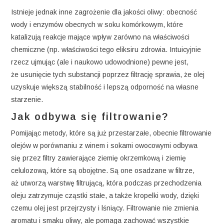
Istnieje jednak inne zagrożenie dla jakości oliwy: obecność
wody i enzymów obecnych w soku komórkowym, które
katalizują reakcje mające wpływ zarówno na właściwości
chemiczne (np. właściwości tego eliksiru zdrowia. Intuicyjnie
rzecz ujmując (ale i naukowo udowodnione) pewne jest,
że usunięcie tych substancji poprzez filtrację sprawia, że ​​olej
uzyskuje większą stabilność i lepszą odporność na własne
starzenie.
Jak odbywa się filtrowanie?
Pomijając metody, które są już przestarzałe, obecnie filtrowanie
olejów w porównaniu z winem i sokami owocowymi odbywa
się przez filtry zawierające ziemię okrzemkową i ziemię
celulozową, które są obojętne. Są one osadzane w filtrze,
aż utworzą warstwę filtrującą, która podczas przechodzenia
oleju zatrzymuje cząstki stałe, a także kropelki wody, dzięki
czemu olej jest przejrzysty i lśniący. Filtrowanie nie zmienia
aromatu i smaku oliwy, ale pomaga zachować wszystkie