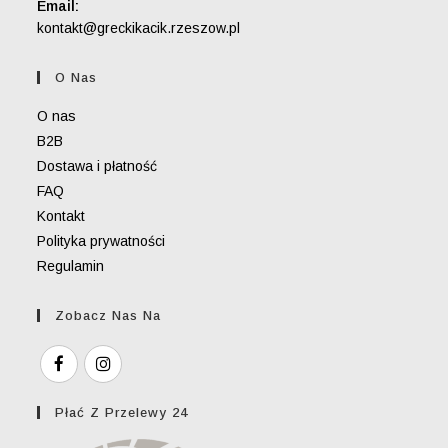
Email:
Opens
kontakt@greckikacik.rzeszow.pl
in
your
O Nas
application
O nas
B2B
Dostawa i płatność
FAQ
Kontakt
Polityka prywatności
Regulamin
Zobacz Nas Na
Płać Z Przelewy 24