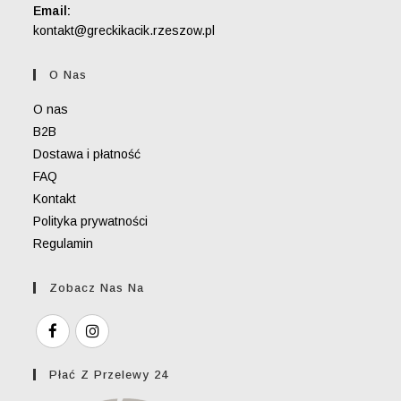
Email:
Opens
kontakt@greckikacik.rzeszow.pl
in
your
O Nas
application
O nas
B2B
Dostawa i płatność
FAQ
Kontakt
Polityka prywatności
Regulamin
Zobacz Nas Na
Płać Z Przelewy 24