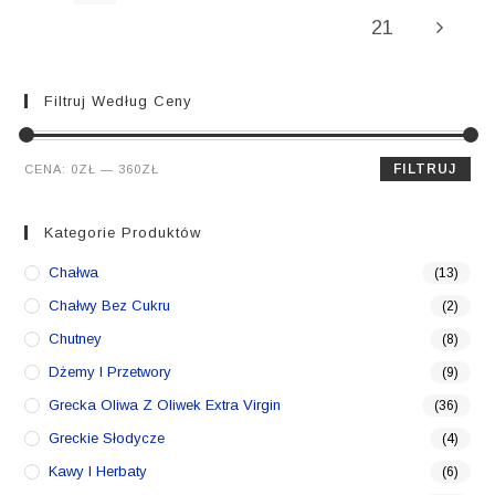
21
Filtruj Według Ceny
Cena
Cena
FILTRUJ
CENA:
0ZŁ
—
360ZŁ
min.
maks.
Kategorie Produktów
Chałwa
(13)
Chałwy Bez Cukru
(2)
Chutney
(8)
Dżemy I Przetwory
(9)
Grecka Oliwa Z Oliwek Extra Virgin
(36)
Greckie Słodycze
(4)
Kawy I Herbaty
(6)