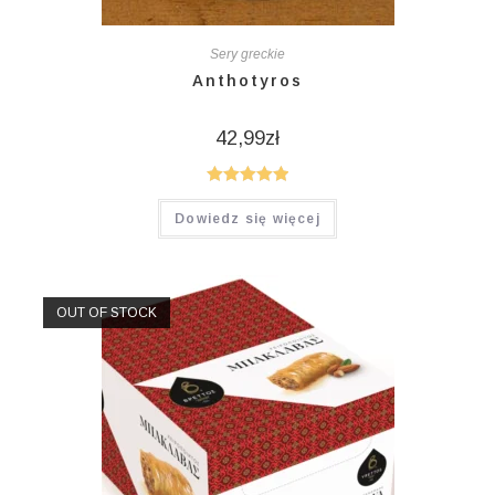
Sery greckie
Anthotyros
42,99
zł
Oceniono
Dowiedz się więcej
5.00
na 5
OUT OF STOCK