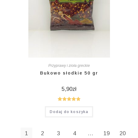
Przyprawy i zioła greckie
Bukowo słodkie 50 gr
5,90
zł
Oceniono
Dodaj do koszyka
5.00
na 5
1
2
3
4
…
19
20