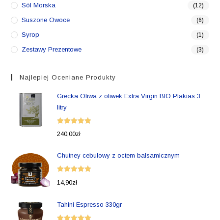
Sól Morska
(12)
Suszone Owoce
(6)
Syrop
(1)
Zestawy Prezentowe
(3)
Najlepiej Oceniane Produkty
Grecka Oliwa z oliwek Extra Virgin BIO Plakias 3
litry
Oceniono
240,00
zł
5.00
na 5
Chutney cebulowy z octem balsamicznym
Oceniono
14,90
zł
5.00
na 5
Tahini Espresso 330gr