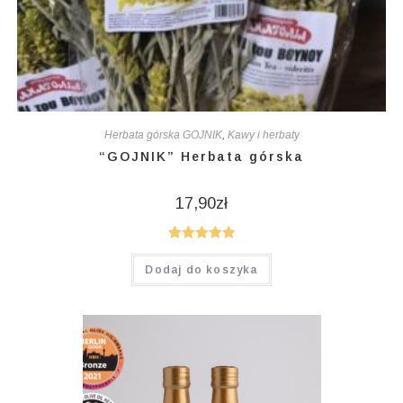
Herbata górska GOJNIK
,
Kawy i herbaty
“GOJNIK” Herbata górska
17,90
zł
Oceniono
Dodaj do koszyka
4.95
na 5