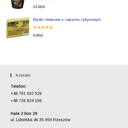
Oceniono
23,00
zł
5.00
na 5
Mydło oliwkowe o zapachu cytrynowym.
Oceniono
6,90
zł
5.00
na 5
Kontakt
Telefon:
+48 791 002 526
+48 726 819 156
Hala 2 box 29
ul. Lubelska 46 35-959 Rzeszów