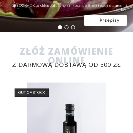
GRECKI KĄCIK to sklep założony z miłości do Grecji i pasji do greckiej
kuchni.
Przepisy
ZŁÓŻ ZAMÓWIENIE
ONLINE
Z DARMOWĄ DOSTAWĄ OD 500 ZŁ
OUT OF STOCK