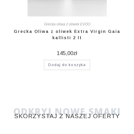
Grecka oliwa z oliwek EVOO
Grecka Oliwa z oliwek Extra Virgin Gaia
kallisti 2 lt
145,00
zł
Dodaj do koszyka
ODKRYJ NOWE SMAKI
SKORZYSTAJ Z NASZEJ OFERTY