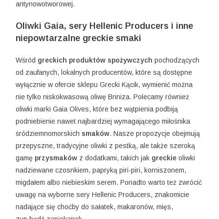
antynowotworowej.
Oliwki Gaia, sery Hellenic Producers i inne
niepowtarzalne greckie smaki
Wśród
greckich produktów spożywczych
pochodzących
od zaufanych, lokalnych producentów, które są dostępne
wyłącznie w ofercie sklepu Grecki Kącik, wymienić można
nie tylko niskokwasową oliwę Briniza. Polecamy również
oliwki marki Gaia Olives, które bez wątpienia podbiją
podniebienie nawet najbardziej wymagającego miłośnika
śródziemnomorskich
smaków
. Nasze propozycje obejmują
przepyszne, tradycyjne oliwki z pestką, ale także szeroką
gamę
przysmaków
z dodatkami, takich jak
greckie
oliwki
nadziewane czosnkiem, papryką piri-piri, korniszonem,
migdałem albo niebieskim serem. Ponadto warto też zwrócić
uwagę na wyborne sery Hellenic Producers, znakomicie
nadające się choćby do sałatek, makaronów, mięs,
zup bądź zapiekanek.