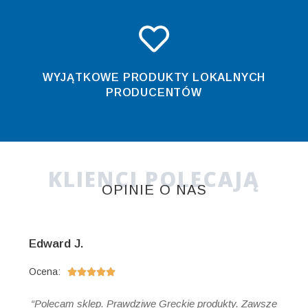
WYJĄTKOWE PRODUKTY LOKALNYCH
PRODUCENTÓW
KLIENCI POLECAJĄ
OPINIE O NAS
Edward J.
Ocena:





“Polecam sklep. Prawdziwe Greckie produkty. Zawsze