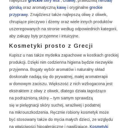
najlepsze
greckie
sery feta
,
chałwę
, prawdziwą
herbatę
górską
oraz aromatyczną
kawę
i oryginalne
greckie
przyprawy
. Znajdziesz także najlepszą oliwę z oliwek,
chrupiące pieczywo i dżemy oraz wiele innych produktów
uszeregowanych na stronie według odpowiednich kategorii,
aby zakupy były przyjemne i intuicyjne.
Kosmetyki prosto z Grecji
Kupisz u nas także mydełka zapachowe w kostkach greckiej
produkcji. Dzięki nim codzienna higiena będzie niezwykle
przyjemna. Bogaty wybór aromatów i naturalny skład
doskonale nadają się do prywatnej, małej aromaterapii
w domowym zaciszu. Większość z nich wzbogacona jest
ekstraktem z oliwy z oliwek, dlatego działa łagodząco
na podrażnioną skórę – tym samym sprawdzą
się w pielęgnacji skóry suchej, wrażliwej i podatnej
na mikrouszkodzenia. Ręcznie robiony kosmetyk może
być stosowany także do mycia małych dzieci, ze względu
na właściwości hipoalergiczne i nawilżające.
Kosmetyki