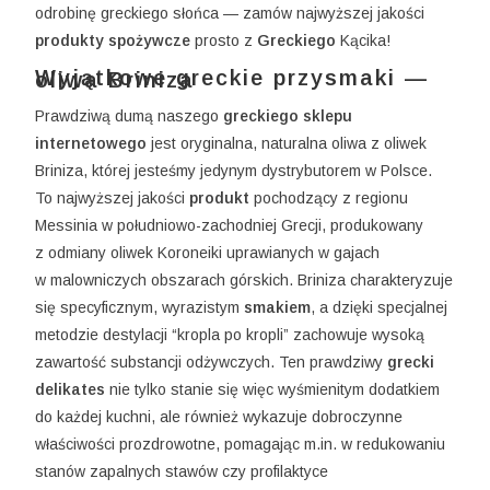
odrobinę greckiego słońca — zamów najwyższej jakości
produkty spożywcze
prosto z
Greckiego
Kącika!
Wyjątkowe greckie przysmaki — oliwa Briniza
Prawdziwą dumą naszego
greckiego sklepu
internetowego
jest oryginalna, naturalna oliwa z oliwek
Briniza, której jesteśmy jedynym dystrybutorem w Polsce.
To najwyższej jakości
produkt
pochodzący z regionu
Messinia w południowo-zachodniej Grecji, produkowany
z odmiany oliwek Koroneiki uprawianych w gajach
w malowniczych obszarach górskich. Briniza charakteryzuje
się specyficznym, wyrazistym
smakiem
, a dzięki specjalnej
metodzie destylacji “kropla po kropli” zachowuje wysoką
zawartość substancji odżywczych. Ten prawdziwy
grecki
delikates
nie tylko stanie się więc wyśmienitym dodatkiem
do każdej kuchni, ale również wykazuje dobroczynne
właściwości prozdrowotne, pomagając m.in. w redukowaniu
stanów zapalnych stawów czy profilaktyce