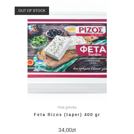
OUT OF STOCK
Feta grecka
Feta Rizos (taper) 400 gr
34,00
zł