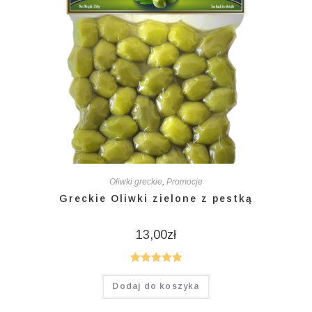
Oliwki greckie
,
Promocje
Greckie Oliwki zielone z pestką
13,00
zł
Oceniono
Dodaj do koszyka
5.00
na 5