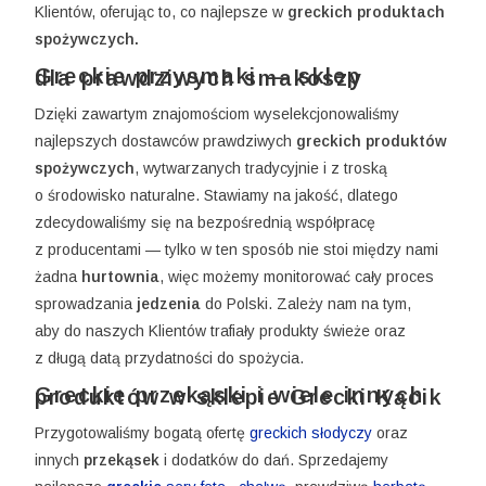
Klientów, oferując to, co najlepsze w
greckich produktach
spożywczych.
Greckie przysmaki — sklep dla prawdziwych smakoszy
Dzięki zawartym znajomościom wyselekcjonowaliśmy
najlepszych dostawców prawdziwych
greckich produktów
spożywczych
, wytwarzanych tradycyjnie i z troską
o środowisko naturalne. Stawiamy na jakość, dlatego
zdecydowaliśmy się na bezpośrednią współpracę
z producentami — tylko w ten sposób nie stoi między nami
żadna
hurtownia
, więc możemy monitorować cały proces
sprowadzania
jedzenia
do Polski. Zależy nam na tym,
aby do naszych Klientów trafiały produkty świeże oraz
z długą datą przydatności do spożycia.
Greckie przekąski i wiele innych produktów w sklepie Grecki Kącik
Przygotowaliśmy bogatą ofertę
greckich słodyczy
oraz
innych
przekąsek
i dodatków do dań. Sprzedajemy