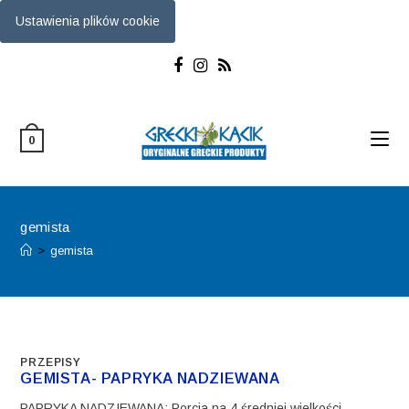
Ustawienia plików cookie
Skip
to
content
0
gemista
>
gemista
PRZEPISY
GEMISTA- PAPRYKA NADZIEWANA
PAPRYKA NADZIEWANA: Porcja na 4 średniej wielkości