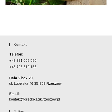
Kontakt
Telefon:
+48 791 002 526
+48 726 819 156
Hala 2 box 29
ul. Lubelska 46 35-959 Rzeszów
Email:
Opens
kontakt@greckikacik.rzeszow.pl
in
your
O Nas