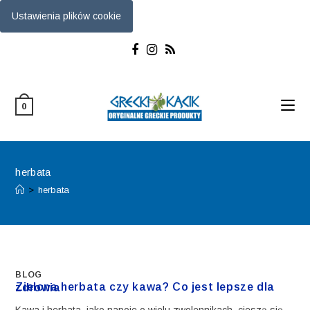
Ustawienia plików cookie
Skip
to
content
0
herbata
>
herbata
BLOG
Zielona herbata czy kawa? Co jest lepsze dla zdrowia