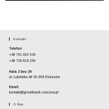
Kontakt
Telefon:
+48 791 002 526
+48 726 819 156
Hala 2 box 29
ul. Lubelska 46 35-959 Rzeszów
Email:
Opens
kontakt@greckikacik.rzeszow.pl
in
your
O Nas
application