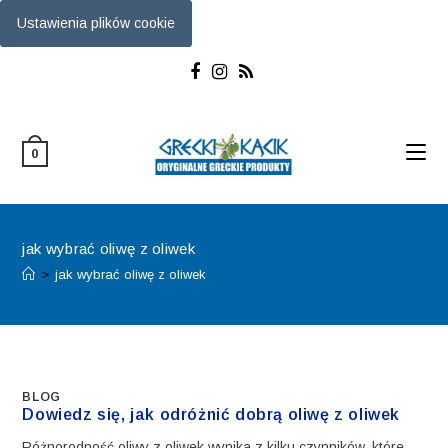
Ustawienia plików cookie
Skip
to
content
0
jak wybrać oliwę z oliwek
>
jak wybrać oliwę z oliwek
BLOG
Dowiedz się, jak odróżnić dobrą oliwę z oliwek
Różnorodność oliwy z oliwek wynika z kilku czynników, które