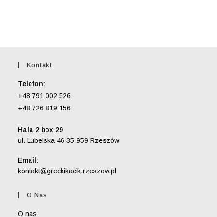
Kontakt
Telefon:
+48 791 002 526
+48 726 819 156
Hala 2 box 29
ul. Lubelska 46 35-959 Rzeszów
Email:
Opens
kontakt@greckikacik.rzeszow.pl
in
your
O Nas
application
O nas