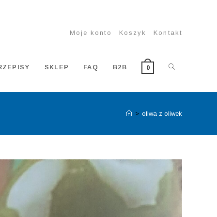
Moje konto
Koszyk
Kontakt
TOGGLE
RZEPISY
SKLEP
FAQ
B2B
0
>
oliwa z oliwek
WEBSITE
SEARCH