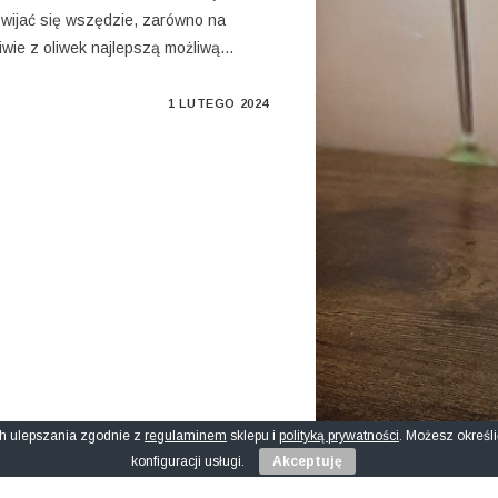
zwijać się wszędzie, zarówno na
liwie z oliwek najlepszą możliwą…
1 LUTEGO 2024
 ich ulepszania zgodnie z
regulaminem
sklepu i
polityką prywatności
. Możesz określ
konfiguracji usługi.
Akceptuję