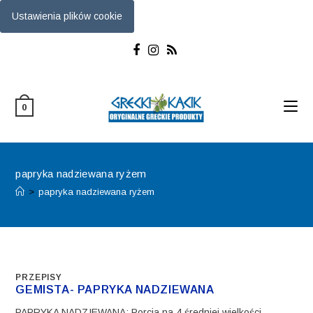
Ustawienia plików cookie
Skip
to
content
0
papryka nadziewana ryżem
>
papryka nadziewana ryżem
PRZEPISY
GEMISTA- PAPRYKA NADZIEWANA
PAPRYKA NADZIEWANA: Porcja na 4 średniej wielkości