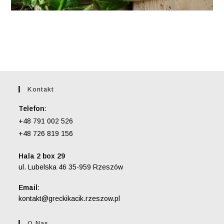
Kontakt
Telefon:
+48 791 002 526
+48 726 819 156
Hala 2 box 29
ul. Lubelska 46 35-959 Rzeszów
Email:
Opens
kontakt@greckikacik.rzeszow.pl
in
your
O Nas