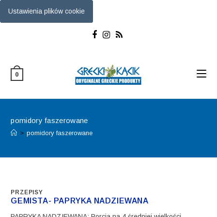
Ustawienia plików cookie
Skip
to
content
0
pomidory faszerowane
>
pomidory faszerowane
PRZEPISY
GEMISTA- PAPRYKA NADZIEWANA
PAPRYKA NADZIEWANA: Porcja na 4 średniej wielkości