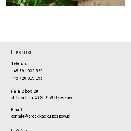
Kontakt
Telefon:
+48 791 002 526
+48 726 819 156
Hala 2 box 29
ul. Lubelska 46 35-959 Rzeszów
Email:
Opens
kontakt@greckikacik.rzeszow.pl
in
your
O Nas