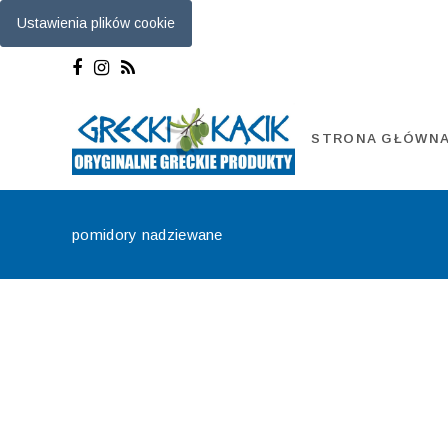
Ustawienia plików cookie
Skip
to
content
STRONA GŁÓWN
pomidory nadziewane