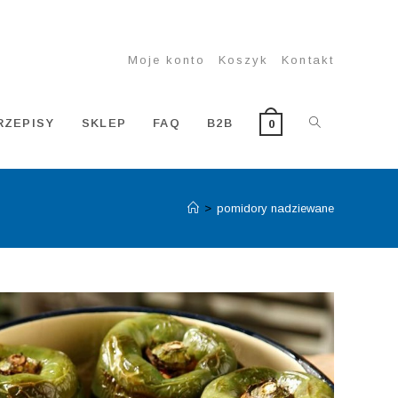
Moje konto
Koszyk
Kontakt
TOGGLE
RZEPISY
SKLEP
FAQ
B2B
0
>
pomidory nadziewane
WEBSITE
SEARCH