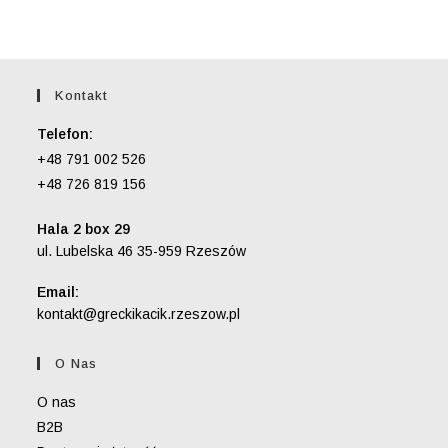
Kontakt
Telefon:
+48 791 002 526
+48 726 819 156
Hala 2 box 29
ul. Lubelska 46 35-959 Rzeszów
Email:
Opens
kontakt@greckikacik.rzeszow.pl
in
your
O Nas
application
O nas
B2B