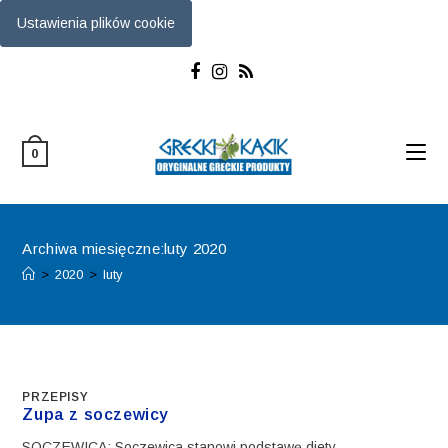
Ustawienia plików cookie
Skip
to
content
0
Archiwa miesięczne:luty 2020
>
2020
>
luty
PRZEPISY
Zupa z soczewicy
SOCZEWICA: Soczewica stanowi podstawę diety