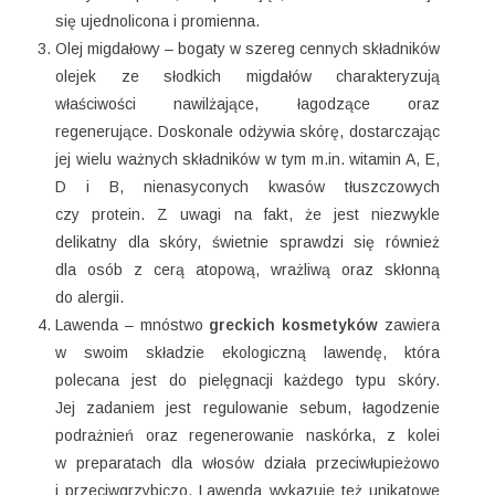
się ujednolicona i promienna.
Olej migdałowy – bogaty w szereg cennych składników
olejek ze słodkich migdałów charakteryzują
właściwości nawilżające, łagodzące oraz
regenerujące. Doskonale odżywia skórę, dostarczając
jej wielu ważnych składników w tym m.in. witamin A, E,
D i B, nienasyconych kwasów tłuszczowych
czy protein. Z uwagi na fakt, że jest niezwykle
delikatny dla skóry, świetnie sprawdzi się również
dla osób z cerą atopową, wrażliwą oraz skłonną
do alergii.
Lawenda – mnóstwo
greckich kosmetyków
zawiera
w swoim składzie ekologiczną lawendę, która
polecana jest do pielęgnacji każdego typu skóry.
Jej zadaniem jest regulowanie sebum, łagodzenie
podrażnień oraz regenerowanie naskórka, z kolei
w preparatach dla włosów działa przeciwłupieżowo
i przeciwgrzybiczo. Lawenda wykazuje też unikatowe