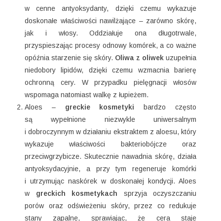
w cenne antyoksydanty, dzięki czemu wykazuje
doskonałe właściwości nawilżające – zarówno skórę,
jak i włosy. Oddziałuje ona długotrwale,
przyspieszając procesy odnowy komórek, a co ważne
opóźnia starzenie się skóry.
Oliwa z oliwek
uzupełnia
niedobory lipidów, dzięki czemu wzmacnia barierę
ochronną cery. W przypadku pielęgnacji włosów
wspomaga natomiast walkę z łupieżem.
Aloes –
greckie kosmetyki
bardzo często
są wypełnione niezwykle uniwersalnym
i dobroczynnym w działaniu ekstraktem z aloesu, który
wykazuje właściwości bakteriobójcze oraz
przeciwgrzybicze. Skutecznie nawadnia skórę, działa
antyoksydacyjnie, a przy tym regeneruje komórki
i utrzymując naskórek w doskonałej kondycji. Aloes
w
greckich kosmetykach
sprzyja oczyszczaniu
porów oraz odświeżeniu skóry, przez co redukuje
stany zapalne, sprawiając, że cera staje