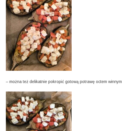
– można też delikatnie pokropić gotową potrawę octem winnym