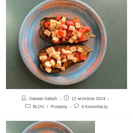
Post
Post
Damian Salach
12 września 2024
author:
published:
Post
Post
BLOG
/
Przepisy
0 Komentarzy
category:
comments: