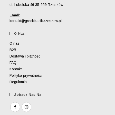
ul. Lubelska 46 35-959 Rzeszów
Email:
Opens
kontakt@greckikacik.rzeszow.pl
in
your
O Nas
application
O nas
B2B
Dostawa i płatność
FAQ
Kontakt
Polityka prywatności
Regulamin
Zobacz Nas Na