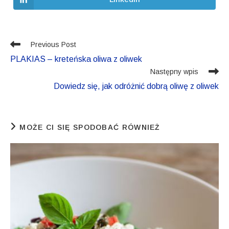
Opens
window
window
in
a
new
window
Read more articles
Previous Post
PLAKIAS – kreteńska oliwa z oliwek
Następny wpis
Dowiedz się, jak odróżnić dobrą oliwę z oliwek
MOŻE CI SIĘ SPODOBAĆ RÓWNIEŻ