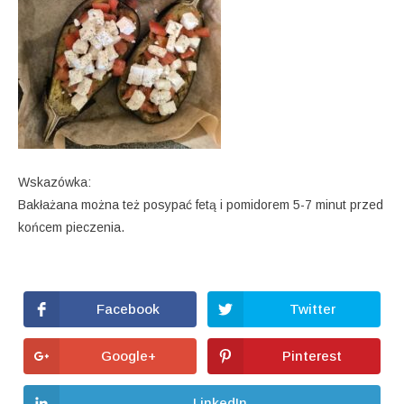
Wskazówka:
Bakłażana można też posypać fetą i pomidorem 5-7 minut przed
końcem pieczenia.
Facebook
Twitter
Opens
Opens
in
in
a
a
new
new
Google+
Pinterest
Opens
Opens
window
window
in
in
a
a
new
new
LinkedIn