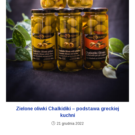
Zielone
oliwki
Chalkidiki – podstawa
greckiej
kuchni
21 grudnia 2022