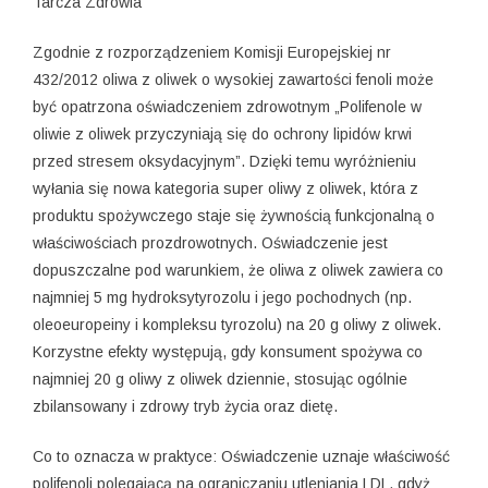
Tarcza Zdrowia
Zgodnie z rozporządzeniem Komisji Europejskiej nr
432/2012 oliwa z oliwek o wysokiej zawartości fenoli może
być opatrzona oświadczeniem zdrowotnym „Polifenole w
oliwie z oliwek przyczyniają się do ochrony lipidów krwi
przed stresem oksydacyjnym”. Dzięki temu wyróżnieniu
wyłania się nowa kategoria super oliwy z oliwek, która z
produktu spożywczego staje się żywnością funkcjonalną o
właściwościach prozdrowotnych. Oświadczenie jest
dopuszczalne pod warunkiem, że oliwa z oliwek zawiera co
najmniej 5 mg hydroksytyrozolu i jego pochodnych (np.
oleoeuropeiny i kompleksu tyrozolu) na 20 g oliwy z oliwek.
Korzystne efekty występują, gdy konsument spożywa co
najmniej 20 g oliwy z oliwek dziennie, stosując ogólnie
zbilansowany i zdrowy tryb życia oraz dietę.
Co to oznacza w praktyce: Oświadczenie uznaje właściwość
polifenoli polegającą na ograniczaniu utleniania LDL, gdyż