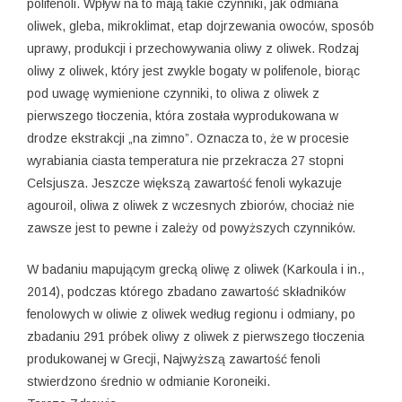
polifenoli. Wpływ na to mają takie czynniki, jak odmiana
oliwek, gleba, mikroklimat, etap dojrzewania owoców, sposób
uprawy, produkcji i przechowywania oliwy z oliwek. Rodzaj
oliwy z oliwek, który jest zwykle bogaty w polifenole, biorąc
pod uwagę wymienione czynniki, to oliwa z oliwek z
pierwszego tłoczenia, która została wyprodukowana w
drodze ekstrakcji „na zimno”. Oznacza to, że w procesie
wyrabiania ciasta temperatura nie przekracza 27 stopni
Celsjusza. Jeszcze większą zawartość fenoli wykazuje
agouroil, oliwa z oliwek z wczesnych zbiorów, chociaż nie
zawsze jest to pewne i zależy od powyższych czynników.
W badaniu mapującym grecką oliwę z oliwek (Karkoula i in.,
2014), podczas którego zbadano zawartość składników
fenolowych w oliwie z oliwek według regionu i odmiany, po
zbadaniu 291 próbek oliwy z oliwek z pierwszego tłoczenia
produkowanej w Grecji, Najwyższą zawartość fenoli
stwierdzono średnio w odmianie Koroneiki.