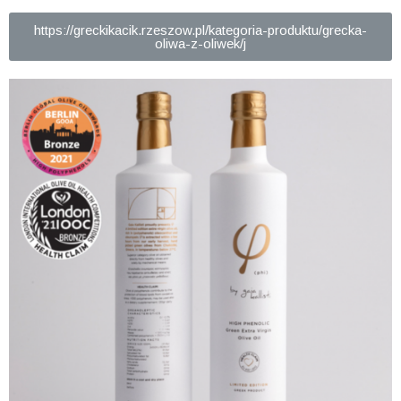
https://greckikacik.rzeszow.pl/kategoria-produktu/grecka-
oliwa-z-oliwek/j