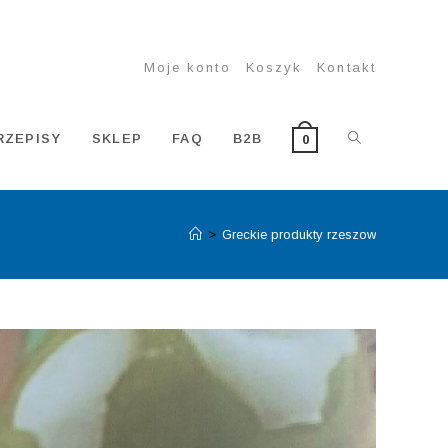
Moje konto
Koszyk
Kontakt
TOGGLE
RZEPISY
SKLEP
FAQ
B2B
0
>
Greckie produkty rzeszow
WEBSITE
SEARCH