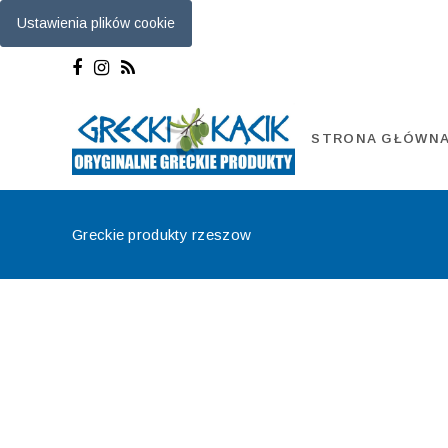
Ustawienia plików cookie
Skip
to
content
STRONA GŁÓWN
Greckie produkty rzeszow