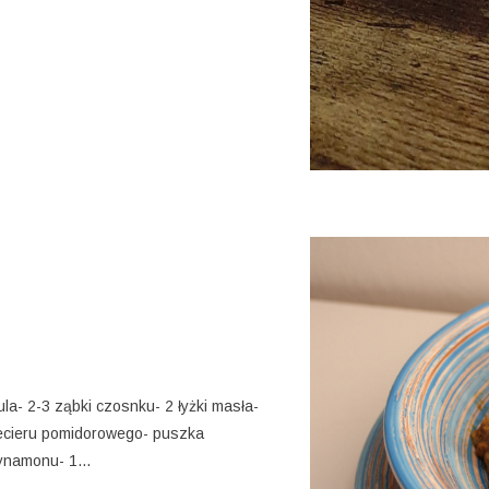
ula- 2-3 ząbki czosnku- 2 łyżki masła-
zecieru pomidorowego- puszka
 cynamonu- 1…