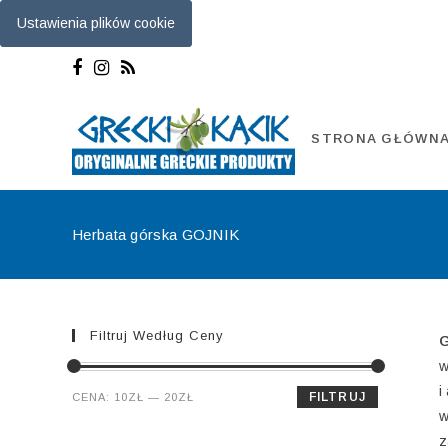
Ustawienia plików cookie
Skip
to
content
STRONA GŁÓWN
Herbata górska GOJNIK
Filtruj Według Ceny
G
w
i
Cena
Cena
FILTRUJ
CENA:
10ZŁ
—
20ZŁ
w
min.
maks.
z