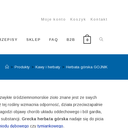
Moje konto
Koszyk
Kontakt
TOGGLE
RZEPISY
SKLEP
FAQ
B2B
0
>
Produkty
>
Kawy i herbaty
>
Herbata górska GOJNIK
WEBSITE
SEARCH
ezwykłe śródziemnomorskie zioło znane jest ze swych
 tej rośliny wzmacnia odporność, działa przeciwzapalnie
i, łagodzi objawy chorób układu oddechowego i ból gardła,
 substancji.
Grecka herbata górska
nadaje się do picia
miodu dębowego
czy
tymiankowego
.