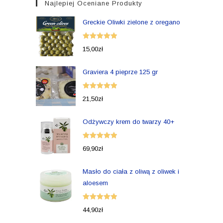
Najlepiej Oceniane Produkty
Greckie Oliwki zielone z oregano
Oceniono
15,00
zł
5.00
na 5
Graviera 4 pieprze 125 gr
Oceniono
21,50
zł
5.00
na 5
Odżywczy krem do twarzy 40+
Oceniono
69,90
zł
5.00
na 5
Masło do ciała z oliwą z oliwek i
aloesem
Oceniono
44,90
zł
5.00
na 5