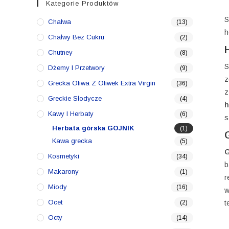
Kategorie Produktów
S
Chałwa
(13)
h
Chałwy Bez Cukru
(2)
Chutney
(8)
S
Dżemy I Przetwory
(9)
z
Grecka Oliwa Z Oliwek Extra Virgin
(36)
z
Greckie Słodycze
(4)
h
Kawy I Herbaty
(6)
s
Herbata górska GOJNIK
(1)
Kawa grecka
(5)
G
Kosmetyki
(34)
b
Makarony
(1)
r
Miody
(16)
w
Ocet
(2)
t
Octy
(14)