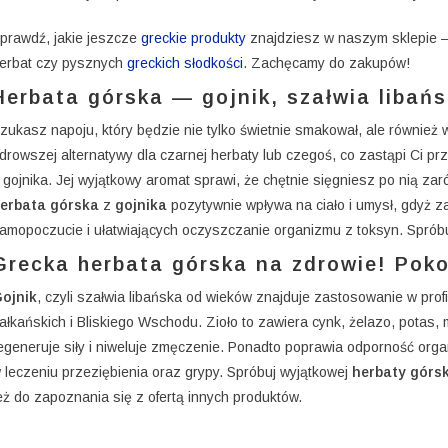
prawdź, jakie jeszcze
greckie produkty
znajdziesz w naszym sklepie –
erbat czy pysznych
greckich słodkości
. Zachęcamy do zakupów!
Herbata górska — gojnik, szałwia libań
zukasz napoju, który będzie nie tylko świetnie smakował, ale również
drowszej alternatywy dla czarnej herbaty lub czegoś, co zastąpi Ci p
 gojnika. Jej wyjątkowy aromat sprawi, że chętnie sięgniesz po nią z
erbata górska
z
gojnika
pozytywnie wpływa na ciało i umysł, gdyż z
amopoczucie i ułatwiających oczyszczanie organizmu z toksyn. Sprób
Grecka herbata górska na zdrowie! Pokoc
ojnik
, czyli szałwia libańska od wieków znajduje zastosowanie w prof
ałkańskich i Bliskiego Wschodu. Zioło to zawiera cynk, żelazo, potas, 
egeneruje siły i niweluje zmęczenie. Ponadto poprawia odporność org
 leczeniu przeziębienia oraz grypy. Spróbuj wyjątkowej
herbaty górsk
eż do zapoznania się z ofertą innych produktów.