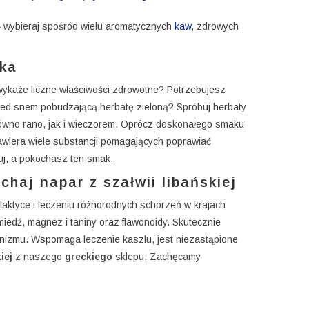
 wybieraj spośród wielu aromatycznych
kaw
, zdrowych
ska
 wykaże liczne właściwości zdrowotne? Potrzebujesz
rzed snem pobudzającą herbatę zieloną? Spróbuj herbaty
arówno rano, jak i wieczorem. Oprócz doskonałego smaku
awiera wiele substancji pomagających poprawiać
uj, a pokochasz ten smak.
haj napar z szałwii libańskiej
ilaktyce i leczeniu różnorodnych schorzeń w krajach
miedź, magnez i taniny oraz flawonoidy. Skutecznie
anizmu. Wspomaga leczenie kaszlu, jest niezastąpione
iej
z naszego
greckiego
sklepu. Zachęcamy