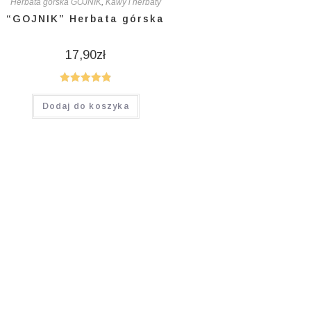
Herbata górska GOJNIK
,
Kawy i herbaty
“GOJNIK” Herbata górska
17,90
zł
Oceniono
Dodaj do koszyka
4.95
na 5