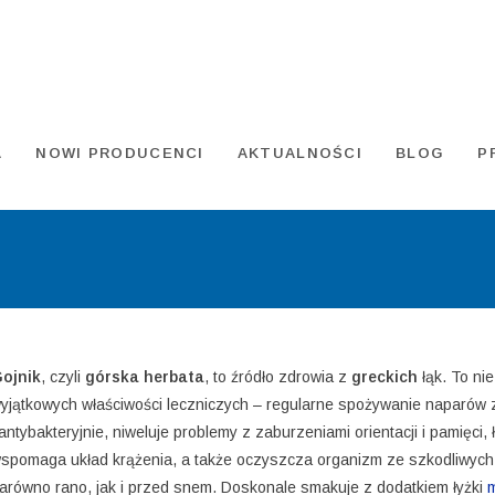
A
NOWI PRODUCENCI
AKTUALNOŚCI
BLOG
P
ojnik
, czyli
górska herbata
, to źródło zdrowia z
greckich
łąk. To ni
yjątkowych właściwości leczniczych – regularne spożywanie naparów z
 antybakteryjnie, niweluje problemy z zaburzeniami orientacji i pamięc
spomaga układ krążenia, a także oczyszcza organizm ze szkodliwych
arówno rano, jak i przed snem. Doskonale smakuje z dodatkiem łyżki