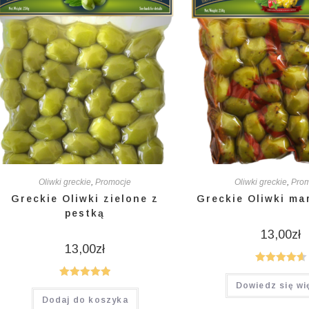
Oliwki greckie
,
Promocje
Oliwki greckie
,
Pro
Greckie Oliwki zielone z
Greckie Oliwki m
pestką
13,00
zł
13,00
zł
Oceniono
Dowiedz się wi
Oceniono
4.64
na 5
Dodaj do koszyka
5.00
na 5