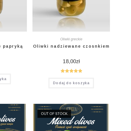
Oliwki greckie
e papryką
Oliwki nadziewane czosnkiem
18,00
zł
Oceniono
yka
Dodaj do koszyka
5.00
na 5
OUT OF STOCK