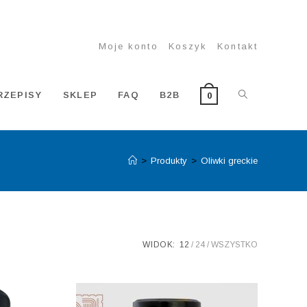
Moje konto
Koszyk
Kontakt
TOGGLE
RZEPISY
SKLEP
FAQ
B2B
0
>
Produkty
>
Oliwki greckie
WEBSITE
SEARCH
WIDOK:
12
24
WSZYSTKO