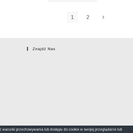
5
1
2
Znajdź Nas
ić warunki przechowywania lub dostępu do cookie w swojej przeglądarce lub