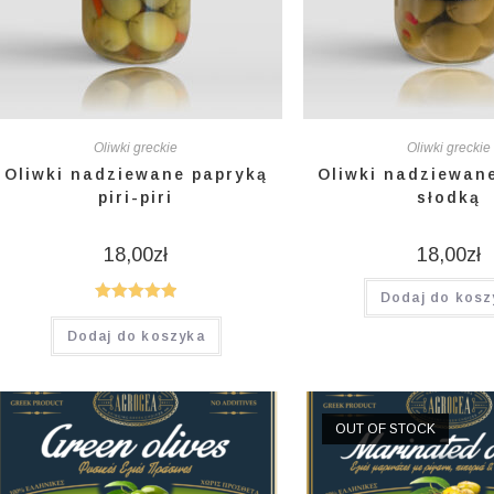
Oliwki greckie
Oliwki greckie
Oliwki nadziewane papryką
Oliwki nadziewan
piri-piri
słodką
18,00
zł
18,00
zł
Dodaj do kosz
Oceniono
Dodaj do koszyka
5.00
na 5
OUT OF STOCK