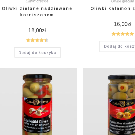
Oliwki greckie
Oliwki greckie
Oliwki zielone nadziewane
Oliwki kalamon 
korniszonem
16,00
zł
18,00
zł
Oceniono
Dodaj do kosz
Oceniono
5.00
na 5
Dodaj do koszyka
4.50
na 5