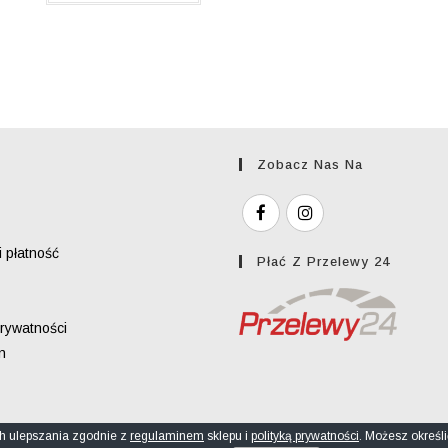
Zobacz Nas Na
 płatność
Płać Z Przelewy 24
prywatności
n
 ich ulepszania zgodnie z
regulaminem
sklepu i
polityką prywatności
. Możesz określ