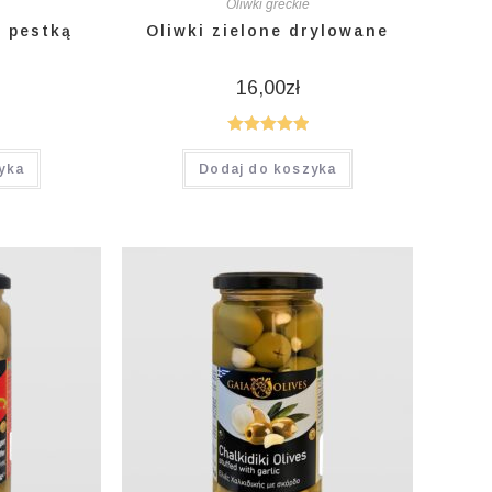
Oliwki greckie
z pestką
Oliwki zielone drylowane
16,00
zł
Oceniono
yka
Dodaj do koszyka
5.00
na 5