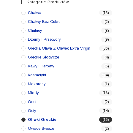
Kategorie Produktów
Chałwa
(13)
Chałwy Bez Cukru
(2)
Chutney
(8)
Dżemy I Przetwory
(9)
Grecka Oliwa Z Oliwek Extra Virgin
(36)
Greckie Słodycze
(4)
Kawy I Herbaty
(6)
Kosmetyki
(34)
Makarony
(1)
Miody
(16)
Ocet
(2)
Octy
(14)
Oliwki Greckie
(16)
Owoce Świeże
(2)