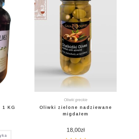
Oliwki greckie
n 1 KG
Oliwki zielone nadziewane
migdałem
18,00
zł
yka