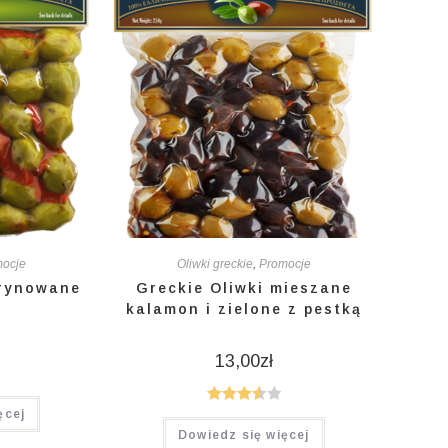
mocje
Oliwki greckie
,
Promocje
arynowane
Greckie Oliwki mieszane
kalamon i zielone z pestką
13,00
zł
ęcej
Ocenion
Dowiedz się więcej
o
3.60
na