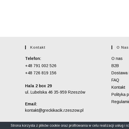
Kontakt
O Nas
Telefon:
O nas
+48 791 002 526
B2B
+48 726 819 156
Dostawa i
FAQ
Hala 2 box 29
Kontakt
ul. Lubelska 46 35-959 Rzeszów
Polityka 
Regulami
Email:
Opens
kontakt@greckikacik.rzeszow.pl
in
your
application
Strona korzysta z plików cookie oraz profilowania w celu realizacji usług i