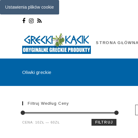
Ustawienia plików cookie
Skip
to
content
STRONA GŁÓWN
Oliwki greckie
Filtruj Według Ceny
Cena
Cena
FILTRUJ
CENA:
10ZŁ
—
60ZŁ
min.
maks.