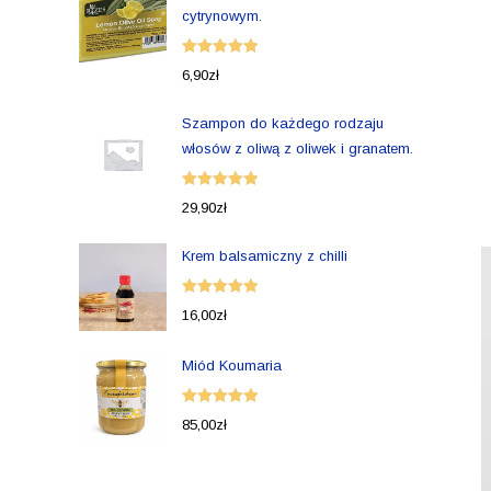
cytrynowym.
Oceniono
6,90
zł
5.00
na 5
Szampon do każdego rodzaju
włosów z oliwą z oliwek i granatem.
Oceniono
29,90
zł
5.00
na 5
Krem balsamiczny z chilli
Oceniono
16,00
zł
5.00
na 5
Miód Koumaria
Oceniono
85,00
zł
5.00
na 5