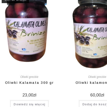
Oliwki greckie
Oliwki greckie
Oliwki Kalamata 300 gr
Oliwki kalamo
23,00
zł
60,00
zł
Dowiedz się więcej
Dodaj do kosz