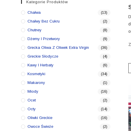
Kategorie Produktów
Chałwa
(13)
D
Chałwy Bez Cukru
(2)
d
Chutney
(8)
o
Dżemy I Przetwory
(9)
Z
Grecka Oliwa Z Oliwek Extra Virgin
(36)
Greckie Słodycze
(4)
Kawy I Herbaty
(6)
Kosmetyki
(34)
Makarony
(1)
Miody
(16)
Ocet
(2)
Octy
(14)
Oliwki Greckie
(16)
Owoce Świeże
(2)