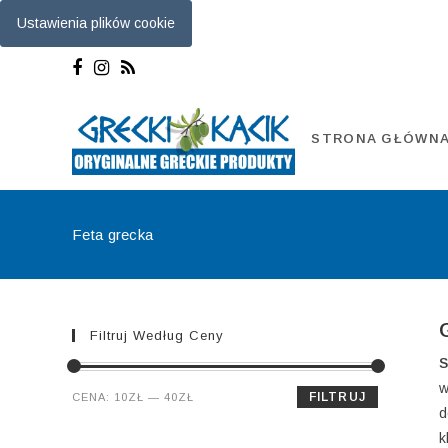
Ustawienia plików cookie
Skip
to
content
STRONA GŁÓWN
Feta grecka
Filtruj Według Ceny
S
w
Cena
Cena
FILTRUJ
CENA:
10ZŁ
—
40ZŁ
d
min.
maks.
k