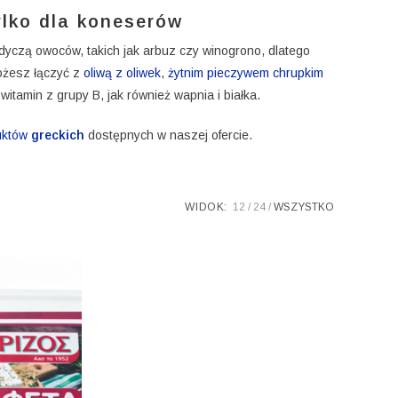
ylko dla koneserów
yczą owoców, takich jak arbuz czy winogrono, dlatego
żesz łączyć z
oliwą z oliwek
,
żytnim pieczywem chrupkim
itamin z grupy B, jak również wapnia i białka.
uktów
greckich
dostępnych w naszej ofercie.
WIDOK:
12
24
WSZYSTKO