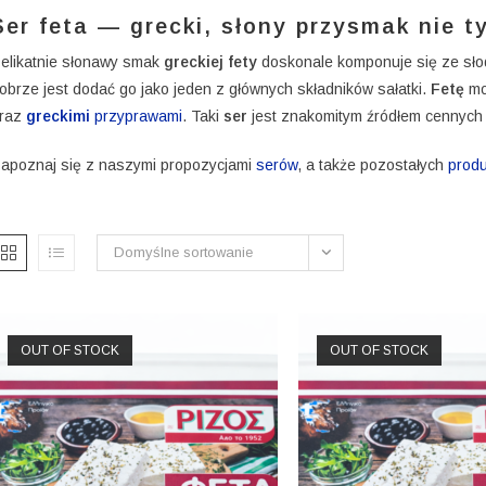
Ser feta — grecki, słony przysmak nie t
elikatnie słonawy smak
greckiej fety
doskonale komponuje się ze słod
obrze jest dodać go jako jeden z głównych składników sałatki.
Fetę
mo
raz
greckimi
przyprawami
. Taki
ser
jest znakomitym źródłem cennych w
apoznaj się z naszymi propozycjami
serów
, a także pozostałych
prod
Domyślne sortowanie
OUT OF STOCK
OUT OF STOCK