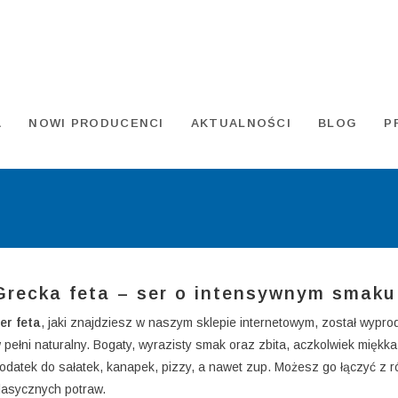
A
NOWI PRODUCENCI
AKTUALNOŚCI
BLOG
P
Grecka feta – ser o intensywnym smaku
er feta
, jaki znajdziesz w naszym sklepie internetowym, został wypr
 pełni naturalny. Bogaty, wyrazisty smak oraz zbita, aczkolwiek miękk
odatek do sałatek, kanapek, pizzy, a nawet zup. Możesz go łączyć z 
lasycznych potraw.