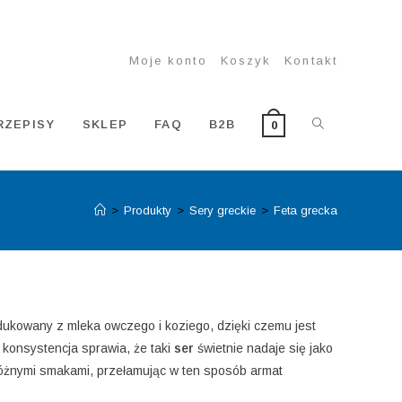
Moje konto
Koszyk
Kontakt
TOGGLE
RZEPISY
SKLEP
FAQ
B2B
0
>
Produkty
>
Sery greckie
>
Feta grecka
WEBSITE
SEARCH
odukowany z mleka owczego i koziego, dzięki czemu jest
a konsystencja sprawia, że taki
ser
świetnie nadaje się jako
różnymi smakami, przełamując w ten sposób armat