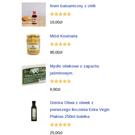
Krem balsamiczny z chilli
Oceniono
16,00
zł
5.00
na 5
Miód Koumaria
Oceniono
85,00
zł
5.00
na 5
Mydło oliwkowe o zapachu
jaśminowym.
Oceniono
6,90
zł
5.00
na 5
Grecka Oliwa z oliwek z
pierwszego tłoczenia Extra Virgin
Plakias 250ml butelka
Oceniono
25,00
zł