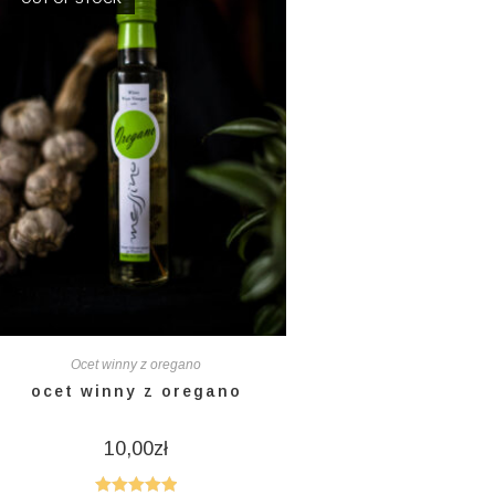
Ocet winny z oregano
ocet winny z oregano
10,00
zł