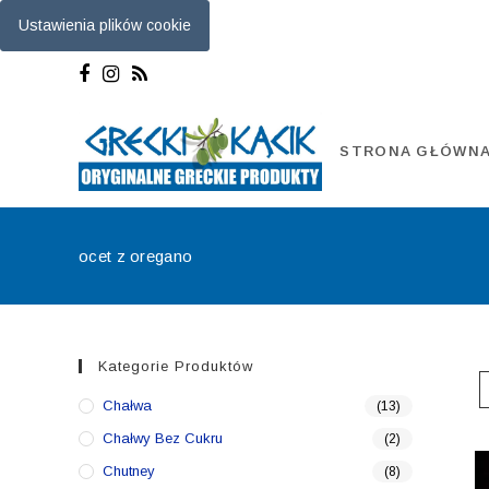
Ustawienia plików cookie
Skip
to
content
STRONA GŁÓWN
ocet z oregano
Kategorie Produktów
Chałwa
(13)
Chałwy Bez Cukru
(2)
Chutney
(8)