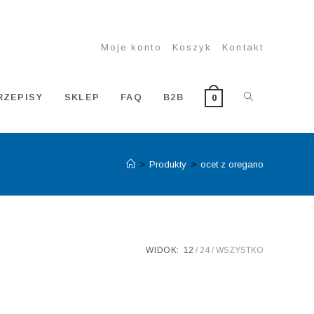
Moje konto
Koszyk
Kontakt
TOGGLE
RZEPISY
SKLEP
FAQ
B2B
0
>
Produkty
>
ocet z oregano
WEBSITE
SEARCH
WIDOK:
12
24
WSZYSTKO