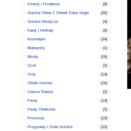
Dżemy I Przetwory
(9)
Grecka Oliwa Z Oliwek Extra Virgin
(36)
Greckie Słodycze
(4)
Kawy I Herbaty
(6)
Kosmetyki
(34)
Makarony
(1)
Miody
(16)
Ocet
(2)
Octy
(14)
Oliwki Greckie
(16)
Owoce Świeże
(2)
Pasty
(14)
Pasty Oliwkowe
(2)
Promocje
(10)
Przyprawy I Zioła Greckie
(23)