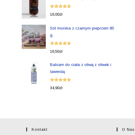
Oceniono
16,00
zł
5.00
na 5
Sól morska z czarnym pieprzem 85
g.
Oceniono
16,50
zł
5.00
na 5
Balsam do ciała z oliwą z oliwek i
lawendą
Oceniono
34,90
zł
5.00
na 5
Kontakt
O Nas