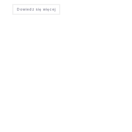
Oceniono
Dowiedz się więcej
5.00
na 5