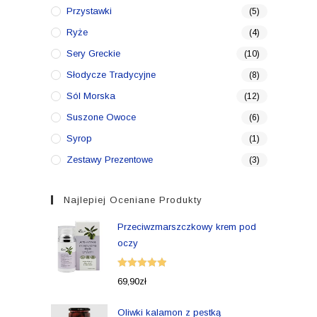
Przystawki
(5)
Ryże
(4)
Sery Greckie
(10)
Słodycze Tradycyjne
(8)
Sól Morska
(12)
Suszone Owoce
(6)
Syrop
(1)
Zestawy Prezentowe
(3)
Najlepiej Oceniane Produkty
Przeciwzmarszczkowy krem pod
oczy
Oceniono
69,90
zł
5.00
na 5
Oliwki kalamon z pestką