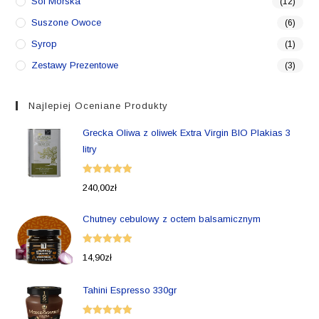
Sól Morska
(12)
Suszone Owoce
(6)
Syrop
(1)
Zestawy Prezentowe
(3)
Najlepiej Oceniane Produkty
Grecka Oliwa z oliwek Extra Virgin BIO Plakias 3
litry
Oceniono
240,00
zł
5.00
na 5
Chutney cebulowy z octem balsamicznym
Oceniono
14,90
zł
5.00
na 5
Tahini Espresso 330gr