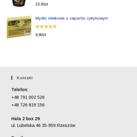
Oceniono
23,00
zł
5.00
na 5
Mydło oliwkowe o zapachu cytrynowym.
Oceniono
6,90
zł
5.00
na 5
Kontakt
Telefon:
+48 791 002 526
+48 726 819 156
Hala 2 box 29
ul. Lubelska 46 35-959 Rzeszów