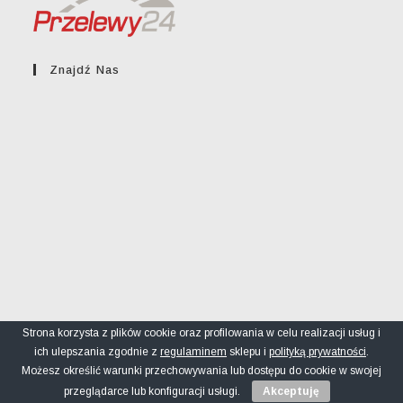
Znajdź Nas
Strona korzysta z plików cookie oraz profilowania w celu realizacji usług i
ich ulepszania zgodnie z
regulaminem
sklepu i
polityką prywatności
.
Regulamin sklepu
Polityka prywatności
FAQ
Możesz określić warunki przechowywania lub dostępu do cookie w swojej
© greckikacik.rzeszow.pl
przeglądarce lub konfiguracji usługi.
Akceptuję