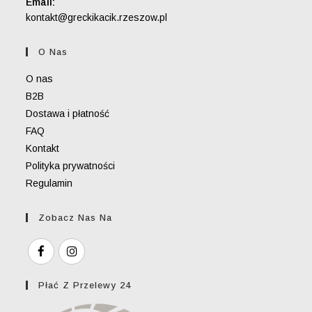
Email:
Opens
kontakt@greckikacik.rzeszow.pl
in
your
O Nas
application
O nas
B2B
Dostawa i płatność
FAQ
Kontakt
Polityka prywatności
Regulamin
Zobacz Nas Na
Płać Z Przelewy 24