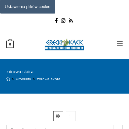
Ustawienia plików cookie
Skip
to
content
0
zdrowa skóra
>
Produkty
>
zdrowa skóra