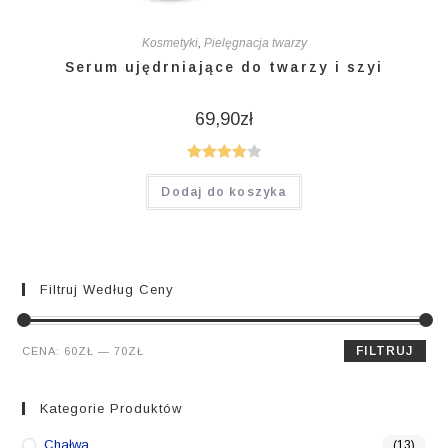
Kosmetyki
,
Pielęgnacja twarzy
Serum ujędrniające do twarzy i szyi
69,90
zł
Oceniono
Dodaj do koszyka
4.00
na 5
Filtruj Według Ceny
Cena
Cena
FILTRUJ
CENA:
60ZŁ
—
70ZŁ
min.
maks.
Kategorie Produktów
Chałwa
(13)