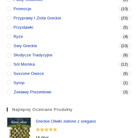
Promocje
(10)
Przyprawy I Zioła Greckie
(23)
Przystawki
(5)
Ryże
(4)
Sery Greckie
(10)
Słodycze Tradycyjne
(8)
Sól Morska
(12)
Suszone Owoce
(6)
Syrop
(1)
Zestawy Prezentowe
(3)
Najlepiej Oceniane Produkty
Greckie Oliwki zielone z oregano
Oceniono
15,00
zł