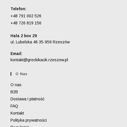
Telefon:
+48 791 002 526
+48 726 819 156
Hala 2 box 29
ul. Lubelska 46 35-959 Rzeszów
Email:
Opens
kontakt@greckikacik.rzeszow.pl
in
your
O Nas
application
O nas
B2B
Dostawa i płatność
FAQ
Kontakt
Polityka prywatności