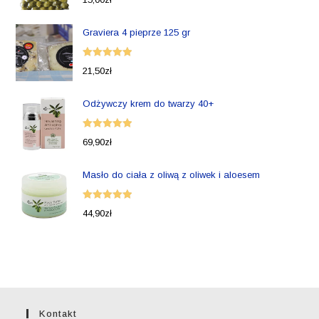
5.00
na 5
Graviera 4 pieprze 125 gr
Oceniono
21,50
zł
5.00
na 5
Odżywczy krem do twarzy 40+
Oceniono
69,90
zł
5.00
na 5
Masło do ciała z oliwą z oliwek i aloesem
Oceniono
44,90
zł
5.00
na 5
Kontakt