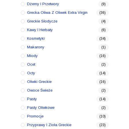
Dżemy I Przetwory
(9)
Grecka Oliwa Z Oliwek Extra Virgin
(36)
Greckie Słodycze
(4)
Kawy I Herbaty
(6)
Kosmetyki
(34)
Makarony
(1)
Miody
(16)
Ocet
(2)
Octy
(14)
Oliwki Greckie
(16)
Owoce Świeże
(2)
Pasty
(14)
Pasty Oliwkowe
(2)
Promocje
(10)
Przyprawy I Zioła Greckie
(23)