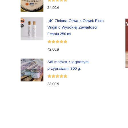
Oceniono
24,90
zł
5.00
na 5
„Φ” Zielona Oliwa z Oliwek Extra
Virgin o Wysokiej Zawartości
Fenolu 250 ml
Oceniono
42,00
zł
5.00
na 5
Sól morska z łagodnymi
przyprawami 300 g.
Oceniono
23,00
zł
5.00
na 5