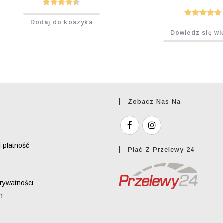
Oceniono
Dodaj do koszyka
Oceniono
4.50
na 5
Dowiedz się wi
4.80
na 5
Zobacz Nas Na
 płatność
Płać Z Przelewy 24
prywatności
n