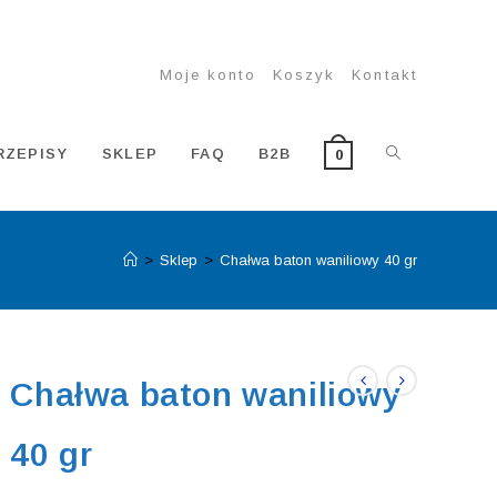
Moje konto
Koszyk
Kontakt
TOGGLE
RZEPISY
SKLEP
FAQ
B2B
0
>
Sklep
>
Chałwa baton waniliowy 40 gr
WEBSITE
SEARCH
Chałwa baton waniliowy
40 gr