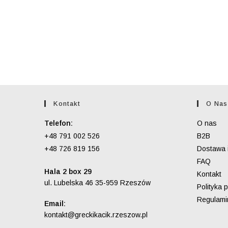
Kontakt
O Nas
Telefon:
O nas
+48 791 002 526
B2B
+48 726 819 156
Dostawa i
FAQ
Hala 2 box 29
Kontakt
ul. Lubelska 46 35-959 Rzeszów
Polityka 
Regulami
Email:
Opens
kontakt@greckikacik.rzeszow.pl
in