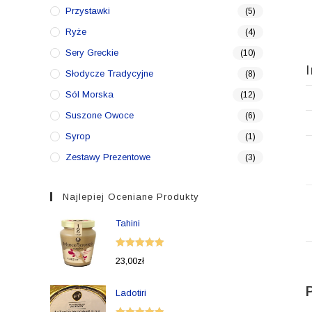
Przystawki
(5)
Ryże
(4)
Sery Greckie
(10)
Słodycze Tradycyjne
(8)
Sól Morska
(12)
Suszone Owoce
(6)
Syrop
(1)
Zestawy Prezentowe
(3)
Najlepiej Oceniane Produkty
Tahini
Oceniono
23,00
zł
5.00
na 5
Ladotiri