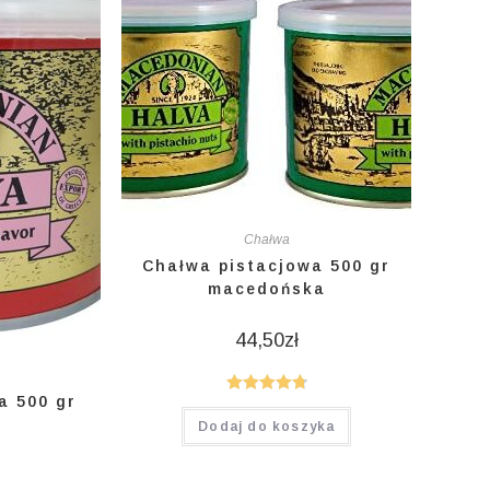
Chałwa
Chałwa pistacjowa 500 gr
macedońska
44,50
zł
a 500 gr
Oceniono
Dodaj do koszyka
4.80
na 5