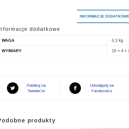
INFORMACJE DODATKOW
Informacje dodatkowe
WAGA
0,1 kg
WYMIARY
10 × 4 × 
Opens
Opens
Publikuj na
Udostępnij na
in
Tweeter'ze
in
Facebook'u
a
a
new
new
window
window
Podobne produkty