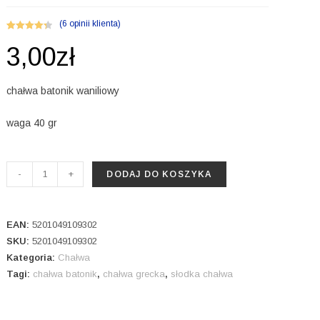
(
6
opinii klienta)
Oceniony
6
3,00
zł
4.33
na 5
na
podstawi
chałwa batonik waniliowy
e
ocen
klientów
waga 40 gr
ilość
-
+
DODAJ DO KOSZYKA
Chałwa
baton
waniliowy
EAN:
5201049109302
40
SKU:
5201049109302
Kategoria:
Chałwa
gr
Tagi:
chałwa batonik
,
chałwa grecka
,
słodka chałwa