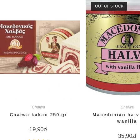
OUT OF STOCK
Chałwa
Chałwa
Chałwa kakao 250 gr
Macedonian halv
wanilia
19,90
zł
35,90
zł