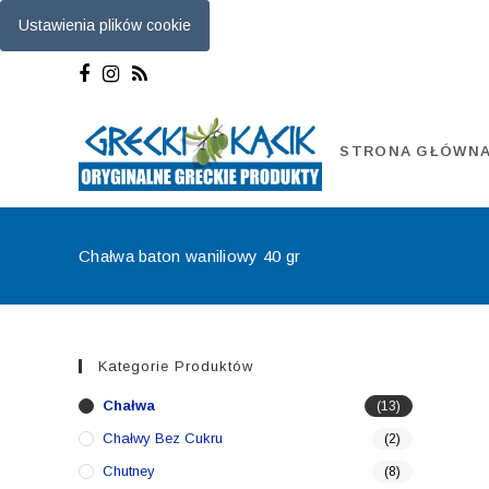
Ustawienia plików cookie
Skip
to
content
STRONA GŁÓWN
Chałwa baton waniliowy 40 gr
Kategorie Produktów
Chałwa
(13)
Chałwy Bez Cukru
(2)
Chutney
(8)