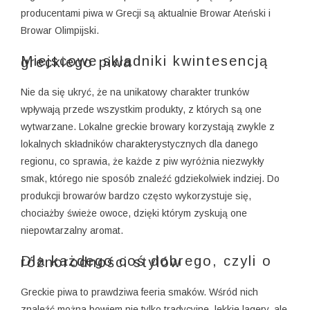
producentami piwa w Grecji są aktualnie Browar Ateński i
Browar Olimpijski.
Miejscowe składniki kwintesencją greckiego piwa
Nie da się ukryć, że na unikatowy charakter trunków
wpływają przede wszystkim produkty, z których są one
wytwarzane. Lokalne greckie browary korzystają zwykle z
lokalnych składników charakterystycznych dla danego
regionu, co sprawia, że każde z piw wyróżnia niezwykły
smak, którego nie sposób znaleźć gdziekolwiek indziej. Do
produkcji browarów bardzo często wykorzystuje się,
chociażby świeże owoce, dzięki którym zyskują one
niepowtarzalny aromat.
Dla każdego coś dobrego, czyli o różnorodności stylów
Greckie piwa to prawdziwa feeria smaków. Wśród nich
znaleźć można bowiem nie tylko tradycyjne, lekkie lagery, ale