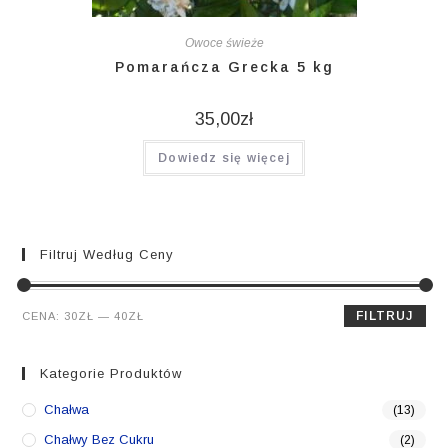
Owoce świeże
Pomarańcza Grecka 5 kg
35,00
zł
Dowiedz się więcej
Filtruj Według Ceny
Cena
Cena
FILTRUJ
CENA:
30ZŁ
—
40ZŁ
min.
maks.
Kategorie Produktów
Chałwa
(13)
Chałwy Bez Cukru
(2)