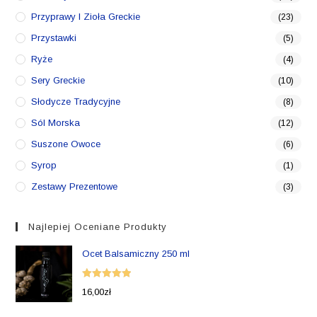
Przyprawy I Zioła Greckie
(23)
Przystawki
(5)
Ryże
(4)
Sery Greckie
(10)
Słodycze Tradycyjne
(8)
Sól Morska
(12)
Suszone Owoce
(6)
Syrop
(1)
Zestawy Prezentowe
(3)
Najlepiej Oceniane Produkty
Ocet Balsamiczny 250 ml
Oceniono
16,00
zł
5.00
na 5