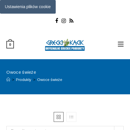
Ustawienia plików cookie
Skip
to
content
0
Owoce świeże
>
Produkty
>
Owoce świeże