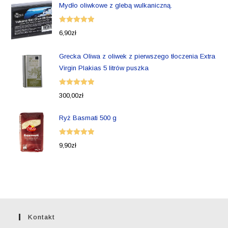
Mydło oliwkowe z glebą wulkaniczną.
Oceniono
6,90
zł
5.00
na 5
Grecka Oliwa z oliwek z pierwszego tłoczenia Extra
Virgin Plakias 5 litrów puszka
Oceniono
300,00
zł
5.00
na 5
Ryż Basmati 500 g
Oceniono
9,90
zł
5.00
na 5
Kontakt