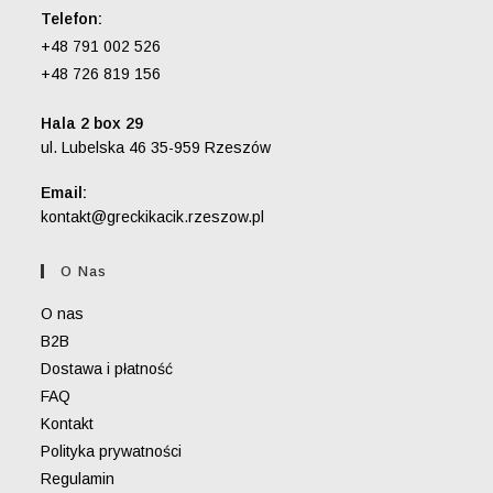
Telefon:
+48 791 002 526
+48 726 819 156
Hala 2 box 29
ul. Lubelska 46 35-959 Rzeszów
Email:
Opens
kontakt@greckikacik.rzeszow.pl
in
your
O Nas
application
O nas
B2B
Dostawa i płatność
FAQ
Kontakt
Polityka prywatności
Regulamin