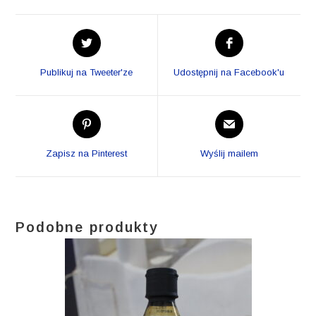
Opens
Opens
in
in
a
a
Publikuj na Tweeter'ze
Udostępnij na Facebook'u
new
new
window
window
Opens
Opens
in
in
a
a
Zapisz na Pinterest
Wyślij mailem
new
new
window
window
Podobne produkty