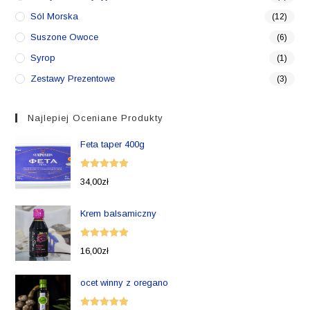
Sól Morska
(12)
Suszone Owoce
(6)
Syrop
(1)
Zestawy Prezentowe
(3)
Najlepiej Oceniane Produkty
Feta taper 400g
Oceniono
34,00
zł
5.00
na 5
Krem balsamiczny
Oceniono
16,00
zł
5.00
na 5
ocet winny z oregano