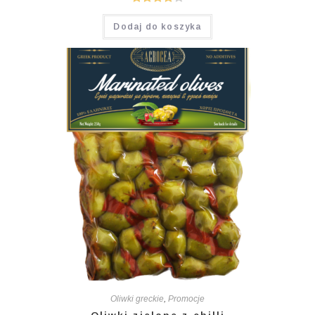
Oceniono
Dodaj do koszyka
4.00
na 5
Oliwki greckie
,
Promocje