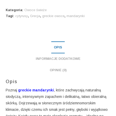
Kategoria:
Owoce świeże
Tagi:
cytyrusy
,
Grecja
,
greckie owoce
,
mandarynki
OPIS
INFORMACJE DODATKOWE
OPINIE (0)
Opis
Poznaj
greckie mandarynki
, które zachwycają naturalną
słodyczą, intensywnym zapachem i delikatną, łatwo obieralną
skórką. Dojrzewają w słonecznym śródziemnomorskim
klimacie, dzięki czemu ich smak jest pełny, głęboki i wyjątkowo
świeży. Każdy owoc to mała eksplozja aromatu – idealna na