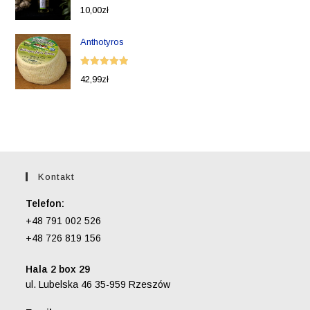
Oceniono
10,00
zł
5.00
na 5
Anthotyros
Oceniono
42,99
zł
5.00
na 5
Kontakt
Telefon:
+48 791 002 526
+48 726 819 156
Hala 2 box 29
ul. Lubelska 46 35-959 Rzeszów