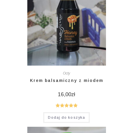
Octy
Krem balsamiczny z miodem
16,00
zł
Oceniono
Dodaj do koszyka
5.00
na 5