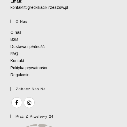
Email:
Opens
kontakt@greckikacik.rzeszow.pl
in
your
O Nas
application
O nas
B2B
Dostawa i płatność
FAQ
Kontakt
Polityka prywatności
Regulamin
Zobacz Nas Na
Płać Z Przelewy 24