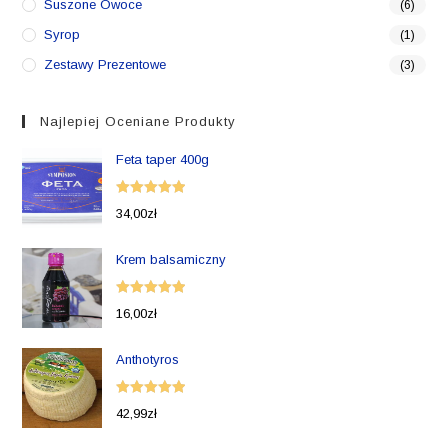
Suszone Owoce
(6)
Syrop
(1)
Zestawy Prezentowe
(3)
Najlepiej Oceniane Produkty
Feta taper 400g
Oceniono
34,00
zł
5.00
na 5
Krem balsamiczny
Oceniono
16,00
zł
5.00
na 5
Anthotyros
Oceniono
42,99
zł
5.00
na 5