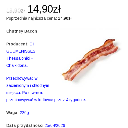
14,90
zł
19,90
zł
Poprzednia najniższa cena:
14,90
zł
.
Chutney Bacon
Producent
:
OI
GOUMENISSES,
Thessaloniki –
Chalkidona.
Przechowywać w
zacienionym i chłodnym
miejscu. Po otwarciu
przechowywać w lodówce przez 4 tygodnie.
Waga:
220g
Data przydatności
25/04/2026