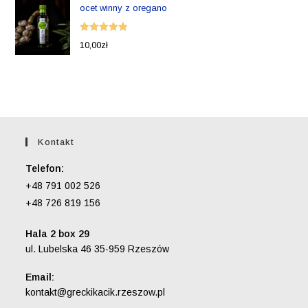
ocet winny z oregano
Oceniono
10,00
zł
5.00
na 5
Kontakt
Telefon:
+48 791 002 526
+48 726 819 156
Hala 2 box 29
ul. Lubelska 46 35-959 Rzeszów
Email:
Opens
kontakt@greckikacik.rzeszow.pl
in