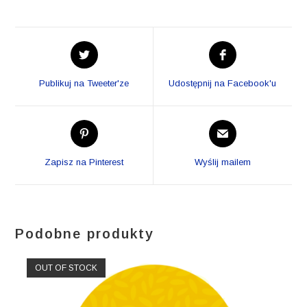
Opens
Opens
in
in
a
a
Publikuj na Tweeter'ze
Udostępnij na Facebook'u
new
new
window
window
Opens
Opens
in
in
a
a
Zapisz na Pinterest
Wyślij mailem
new
new
window
window
Podobne produkty
OUT OF STOCK