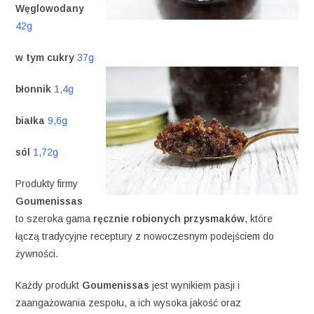
Węglowodany
42g
w tym cukry
37g
błonnik
1,4g
białka
9,6g
sól
1,72g
Produkty firmy
Goumenissas
to szeroka gama
ręcznie robionych przysmaków
, które
łączą tradycyjne receptury z nowoczesnym podejściem do
żywności.
Każdy produkt
Goumenissas
jest wynikiem pasji i
zaangażowania zespołu, a ich wysoka jakość oraz