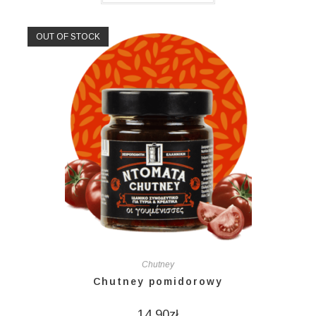
OUT OF STOCK
Chutney
Chutney pomidorowy
14,90
zł