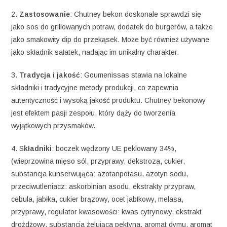
2.
Zastosowanie
: Chutney bekon doskonale sprawdzi się
jako sos do grillowanych potraw, dodatek do burgerów, a także
jako smakowity dip do przekąsek. Może być również używane
jako składnik sałatek, nadając im unikalny charakter.
3.
Tradycja i jakość
: Goumenissas stawia na lokalne
składniki i tradycyjne metody produkcji, co zapewnia
autentyczność i wysoką jakość produktu. Chutney bekonowy
jest efektem pasji zespołu, który dąży do tworzenia
wyjątkowych przysmaków.
4. S
kładniki
: boczek wędzony UE peklowany 34%,
(wieprzowina mięso sól, przyprawy, dekstroza, cukier,
substancja kunserwująca: azotanpotasu, azotyn sodu,
przeciwutleniacz: askorbinian asodu, ekstrakty przypraw,
cebula, jabłka, cukier brązowy, ocet jabłkowy, melasa,
przyprawy, regulator kwasowości: kwas cytrynowy, ekstrakt
drożdżowy, substancja żelująca pektyna, aromat dymu, aromat