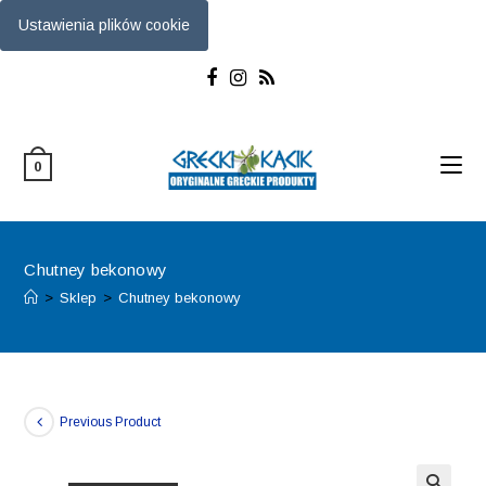
Ustawienia plików cookie
Skip
to
content
0
Chutney bekonowy
>
Sklep
>
Chutney bekonowy
Previous Product