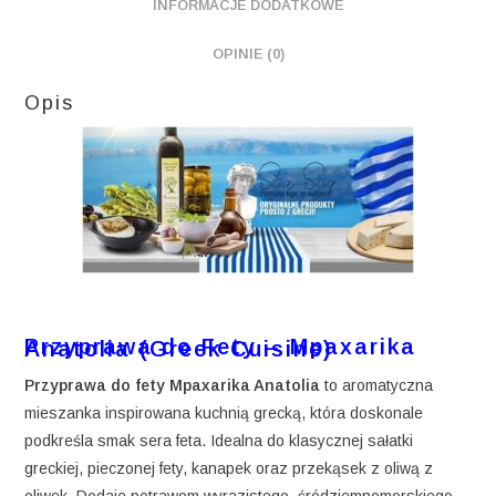
INFORMACJE DODATKOWE
OPINIE (0)
Opis
Przyprawa do Fety – Mpaxarika Anatolia (Greek Cuisine)
Przyprawa do fety Mpaxarika Anatolia
to aromatyczna
mieszanka inspirowana kuchnią grecką, która doskonale
podkreśla smak sera feta. Idealna do klasycznej sałatki
greckiej, pieczonej fety, kanapek oraz przekąsek z oliwą z
oliwek. Dodaje potrawom wyrazistego, śródziemnomorskiego