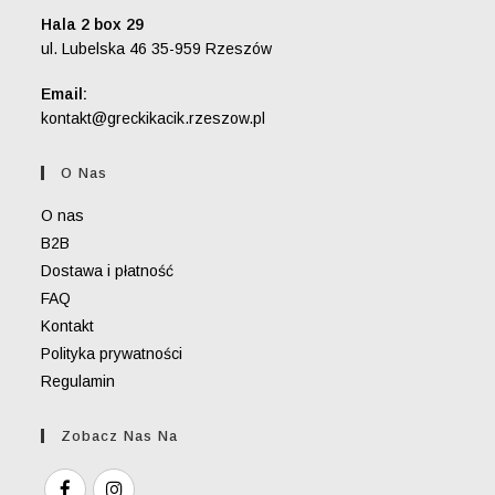
Hala 2 box 29
ul. Lubelska 46 35-959 Rzeszów
Email:
Opens
kontakt@greckikacik.rzeszow.pl
in
your
O Nas
application
O nas
B2B
Dostawa i płatność
FAQ
Kontakt
Polityka prywatności
Regulamin
Zobacz Nas Na