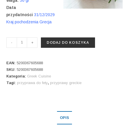
Waga:
50 gr
Data
przydatności
31/12/2029
Kraj pochodzenia Grecja
ilość
-
+
DODAJ DO KOSZYKA
Przyprawa
do
Fety
EAN:
5200367605688
SKU:
5200367605688
Kategoria:
Greek Cuisine
Tagi:
przyprawa do fety
,
przyprawy greckie
OPIS