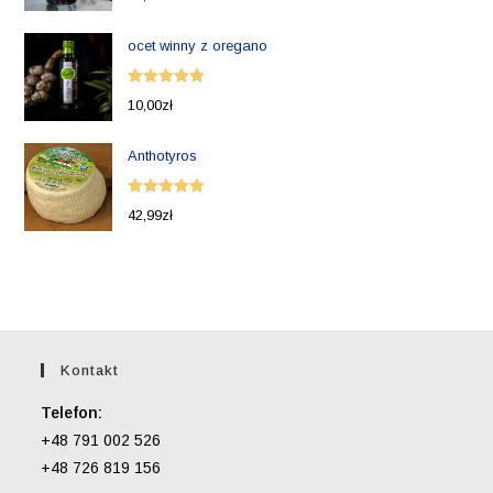
5.00
na 5
ocet winny z oregano
Oceniono
10,00
zł
5.00
na 5
Anthotyros
Oceniono
42,99
zł
5.00
na 5
Kontakt
Telefon:
+48 791 002 526
+48 726 819 156