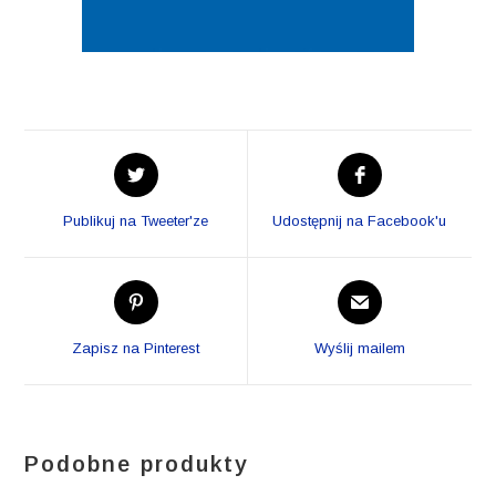
Opens
Opens
in
in
a
a
Publikuj na Tweeter'ze
Udostępnij na Facebook'u
new
new
window
window
Opens
Opens
in
in
a
a
Zapisz na Pinterest
Wyślij mailem
new
new
window
window
Podobne produkty