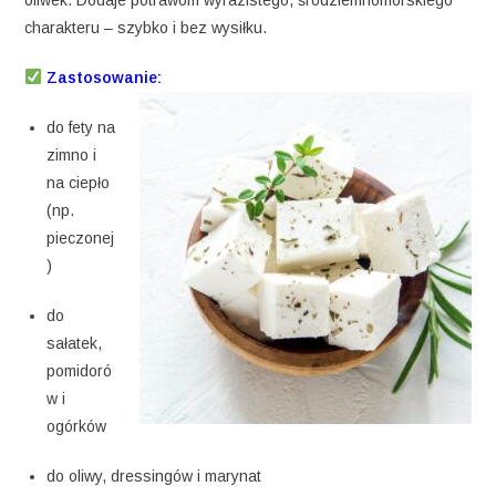
charakteru – szybko i bez wysiłku.
Zastosowanie:
do fety na
zimno i
na ciepło
(np.
pieczonej
)
do
sałatek,
pomidoró
w i
ogórków
do oliwy, dressingów i marynat