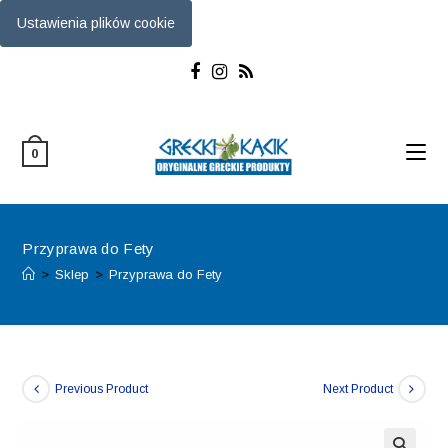
Ustawienia plików cookie
Skip
to
content
0
Przyprawa do Fety
>
Sklep
>
Przyprawa do Fety
Previous Product
Next Product