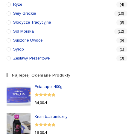
Ryże
(4)
Sery Greckie
(10)
Słodycze Tradycyjne
(8)
Sól Morska
(12)
Suszone Owoce
(6)
Syrop
(1)
Zestawy Prezentowe
(3)
Najlepiej Oceniane Produkty
Feta taper 400g
Oceniono
34,00
zł
5.00
na 5
Krem balsamiczny
Oceniono
16,00
zł