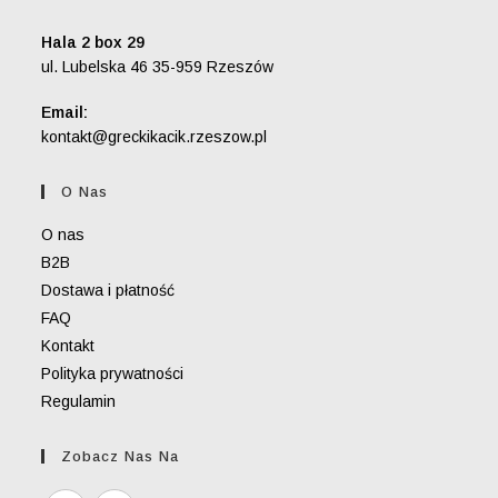
Hala 2 box 29
ul. Lubelska 46 35-959 Rzeszów
Email:
Opens
kontakt@greckikacik.rzeszow.pl
in
your
O Nas
application
O nas
B2B
Dostawa i płatność
FAQ
Kontakt
Polityka prywatności
Regulamin
Zobacz Nas Na