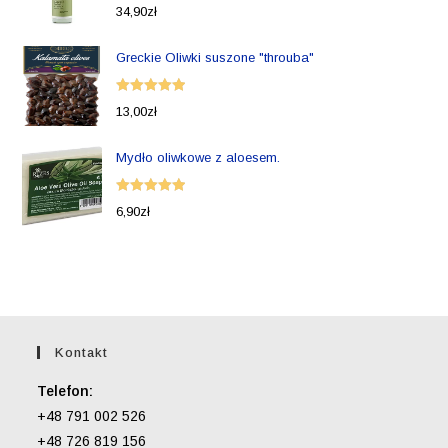
Oceniono
34,90
zł
5.00
na 5
Greckie Oliwki suszone "throuba"
Oceniono
13,00
zł
5.00
na 5
Mydło oliwkowe z aloesem.
Oceniono
6,90
zł
5.00
na 5
Kontakt
Telefon:
+48 791 002 526
+48 726 819 156