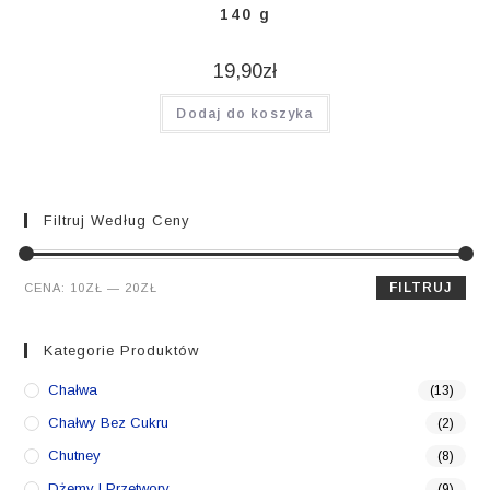
140 g
19,90
zł
Dodaj do koszyka
Filtruj Według Ceny
Cena
Cena
FILTRUJ
CENA:
10ZŁ
—
20ZŁ
min.
maks.
Kategorie Produktów
Chałwa
(13)
Chałwy Bez Cukru
(2)
Chutney
(8)
Dżemy I Przetwory
(9)