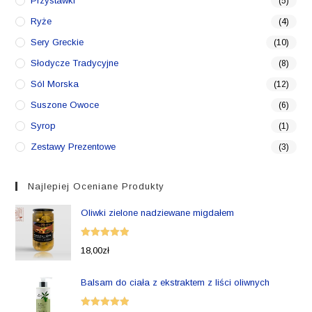
Przystawki
(5)
Ryże
(4)
Sery Greckie
(10)
Słodycze Tradycyjne
(8)
Sól Morska
(12)
Suszone Owoce
(6)
Syrop
(1)
Zestawy Prezentowe
(3)
Najlepiej Oceniane Produkty
Oliwki zielone nadziewane migdałem
Oceniono
18,00
zł
5.00
na 5
Balsam do ciała z ekstraktem z liści oliwnych