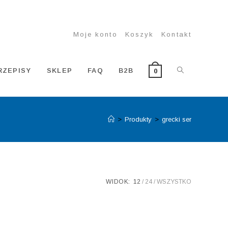
Moje konto
Koszyk
Kontakt
TOGGLE
RZEPISY
SKLEP
FAQ
B2B
0
>
Produkty
>
grecki ser
WEBSITE
SEARCH
WIDOK:
12
24
WSZYSTKO