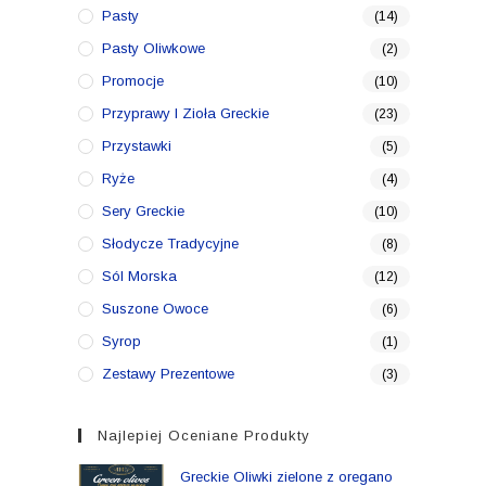
Pasty
(14)
Pasty Oliwkowe
(2)
Promocje
(10)
Przyprawy I Zioła Greckie
(23)
Przystawki
(5)
Ryże
(4)
Sery Greckie
(10)
Słodycze Tradycyjne
(8)
Sól Morska
(12)
Suszone Owoce
(6)
Syrop
(1)
Zestawy Prezentowe
(3)
Najlepiej Oceniane Produkty
Greckie Oliwki zielone z oregano