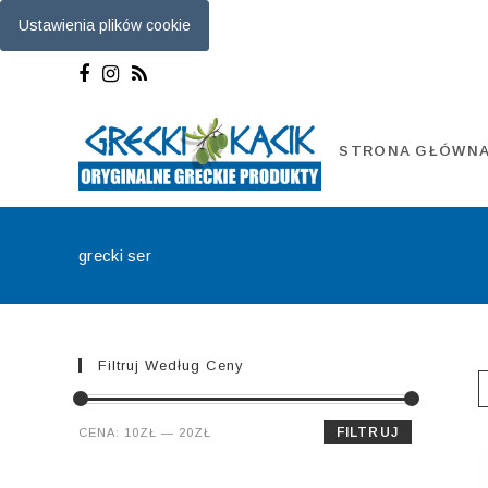
Ustawienia plików cookie
Skip
to
content
STRONA GŁÓWN
grecki ser
Filtruj Według Ceny
Cena
Cena
FILTRUJ
CENA:
10ZŁ
—
20ZŁ
min.
maks.