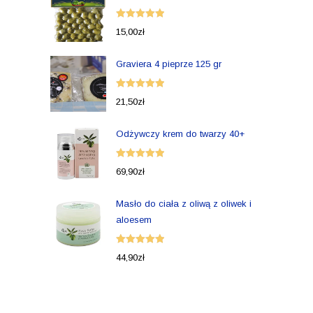
Oceniono
15,00
zł
5.00
na 5
Graviera 4 pieprze 125 gr
Oceniono
21,50
zł
5.00
na 5
Odżywczy krem do twarzy 40+
Oceniono
69,90
zł
5.00
na 5
Masło do ciała z oliwą z oliwek i
aloesem
Oceniono
44,90
zł
5.00
na 5