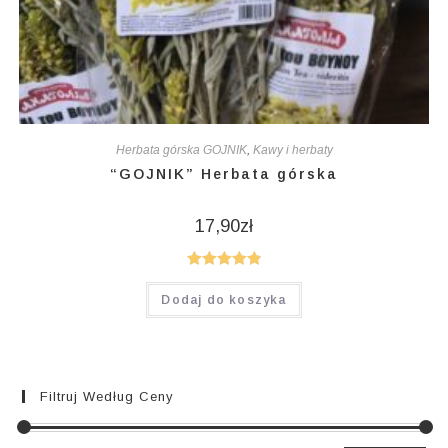
Herbata górska GOJNIK
,
Kawy i herbaty
“GOJNIK” Herbata górska
17,90
zł
Oceniono
Dodaj do koszyka
4.95
na 5
Filtruj Według Ceny