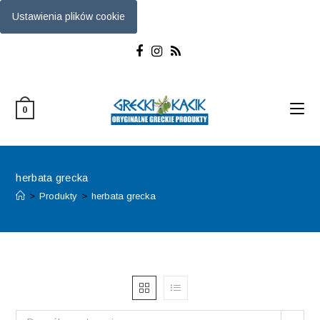
Ustawienia plików cookie
Skip
to
content
0
herbata grecka
>
Produkty
>
herbata grecka