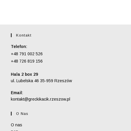
Kontakt
Telefon:
+48 791 002 526
+48 726 819 156
Hala 2 box 29
ul. Lubelska 46 35-959 Rzeszów
Email:
Opens
kontakt@greckikacik.rzeszow.pl
in
your
O Nas
application
O nas