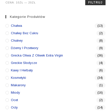
Cena
Cena
FILTRUJ
CENA:
10ZŁ
—
20ZŁ
min.
maks.
Kategorie Produktów
Chałwa
(13)
Chałwy Bez Cukru
(2)
Chutney
(8)
Dżemy I Przetwory
(9)
Grecka Oliwa Z Oliwek Extra Virgin
(36)
Greckie Słodycze
(4)
Kawy I Herbaty
(6)
Kosmetyki
(34)
Makarony
(1)
Miody
(16)
Ocet
(2)
Octy
(14)