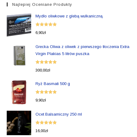
Najlepiej Oceniane Produkty
Mydło oliwkowe z glebą wulkaniczną.
Oceniono
6,90
zł
5.00
na 5
Grecka Oliwa z oliwek z pierwszego tłoczenia Extra
Virgin Plakias 5 litrów puszka
Oceniono
300,00
zł
5.00
na 5
Ryż Basmati 500 g
Oceniono
9,90
zł
5.00
na 5
Ocet Balsamiczny 250 ml
Oceniono
16,00
zł
5.00
na 5