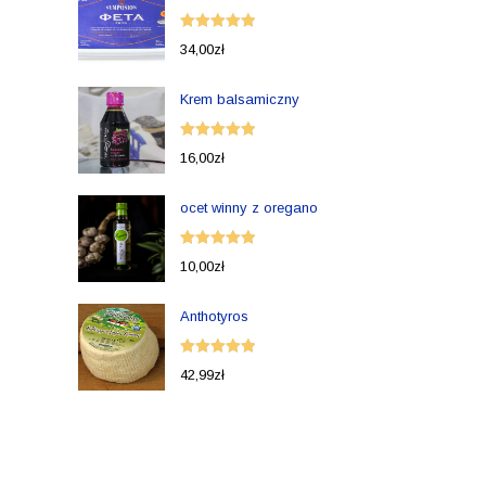
Oceniono
34,00
zł
5.00
na 5
Krem balsamiczny
Oceniono
16,00
zł
5.00
na 5
ocet winny z oregano
Oceniono
10,00
zł
5.00
na 5
Anthotyros
Oceniono
42,99
zł
5.00
na 5