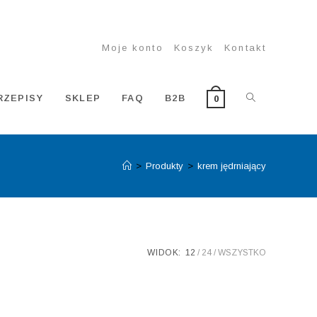
Moje konto
Koszyk
Kontakt
TOGGLE
RZEPISY
SKLEP
FAQ
B2B
0
>
Produkty
>
krem jędrniający
WEBSITE
SEARCH
WIDOK:
12
24
WSZYSTKO