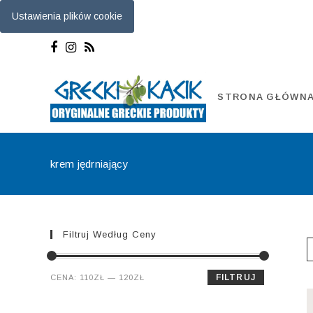
Ustawienia plików cookie
Skip
to
content
STRONA GŁÓWN
krem jędrniający
Filtruj Według Ceny
Cena
Cena
FILTRUJ
CENA:
110ZŁ
—
120ZŁ
min.
maks.