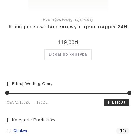
Kosmetyki
,
Pielęgnacja twarzy
Krem przeciwstarzeniowy i ujędrniający 24H
119,00
zł
Dodaj do koszyka
Filtruj Według Ceny
Cena
Cena
FILTRUJ
CENA:
110ZŁ
—
120ZŁ
min.
maks.
Kategorie Produktów
Chałwa
(13)