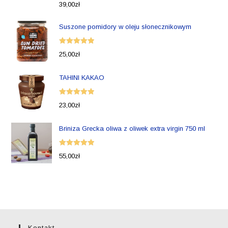
Oceniono
39,00
zł
5.00
na 5
Suszone pomidory w oleju słonecznikowym
Oceniono
25,00
zł
5.00
na 5
TAHINI KAKAO
Oceniono
23,00
zł
5.00
na 5
Briniza Grecka oliwa z oliwek extra virgin 750 ml
Oceniono
55,00
zł
5.00
na 5
Kontakt