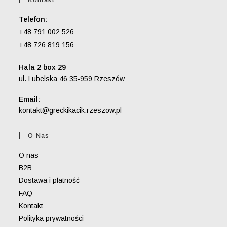
Telefon:
+48 791 002 526
+48 726 819 156
Hala 2 box 29
ul. Lubelska 46 35-959 Rzeszów
Email:
Opens
kontakt@greckikacik.rzeszow.pl
in
your
O Nas
application
O nas
B2B
Dostawa i płatność
FAQ
Kontakt
Polityka prywatności