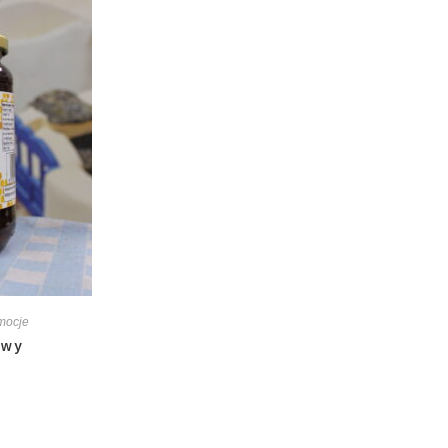
mocje
owy