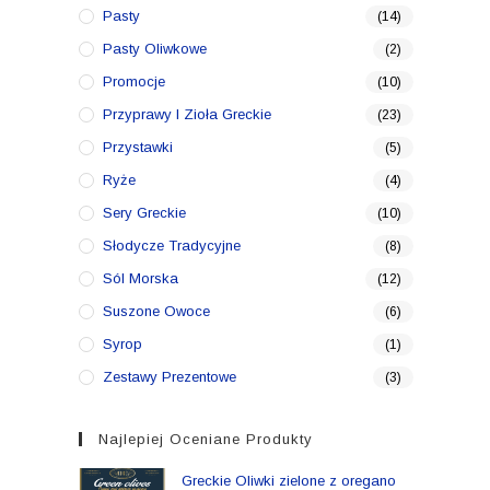
Pasty
(14)
Pasty Oliwkowe
(2)
Promocje
(10)
Przyprawy I Zioła Greckie
(23)
Przystawki
(5)
Ryże
(4)
Sery Greckie
(10)
Słodycze Tradycyjne
(8)
Sól Morska
(12)
Suszone Owoce
(6)
Syrop
(1)
Zestawy Prezentowe
(3)
Najlepiej Oceniane Produkty
Greckie Oliwki zielone z oregano