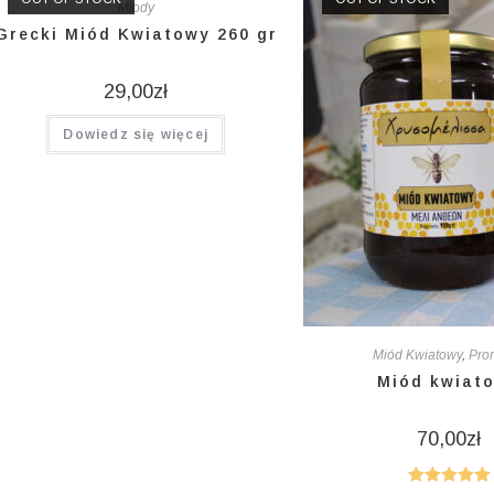
Miody
Grecki Miód Kwiatowy 260 gr
29,00
zł
Dowiedz się więcej
Miód Kwiatowy
,
Pro
Miód kwiat
70,00
zł