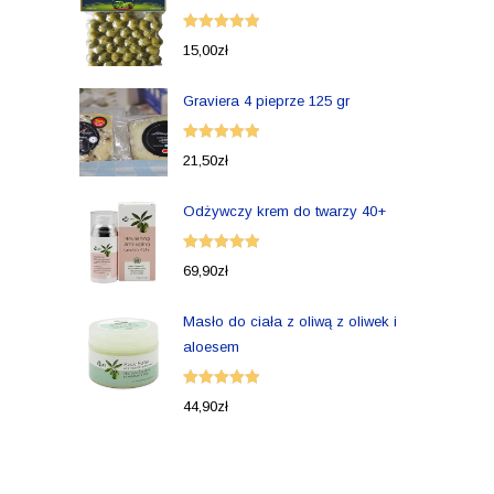
Oceniono
15,00
zł
5.00
na 5
Graviera 4 pieprze 125 gr
Oceniono
21,50
zł
5.00
na 5
Odżywczy krem do twarzy 40+
Oceniono
69,90
zł
5.00
na 5
Masło do ciała z oliwą z oliwek i
aloesem
Oceniono
44,90
zł
5.00
na 5