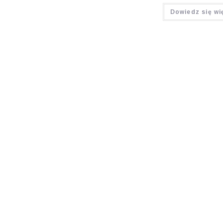
Oceniono
Dowiedz się wi
5.00
na 5