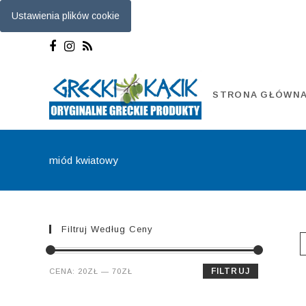
Ustawienia plików cookie
Skip
to
content
STRONA GŁÓWN
miód kwiatowy
Filtruj Według Ceny
Cena
Cena
FILTRUJ
CENA:
20ZŁ
—
70ZŁ
min.
maks.