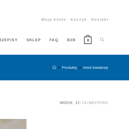
Moje konto
Koszyk
Kontakt
TOGGLE
RZEPISY
SKLEP
FAQ
B2B
0
>
Produkty
>
miód kwiatowy
WEBSITE
SEARCH
WIDOK:
12
24
WSZYSTKO