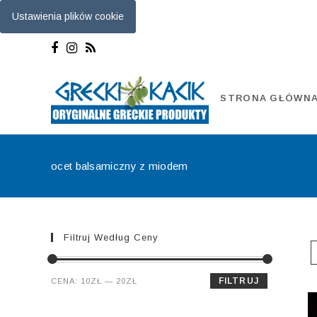
Ustawienia plików cookie
Skip
to
content
STRONA GŁÓWN
ocet balsamiczny z miodem
Filtruj Według Ceny
Cena
Cena
FILTRUJ
CENA:
10ZŁ
—
20ZŁ
min.
maks.