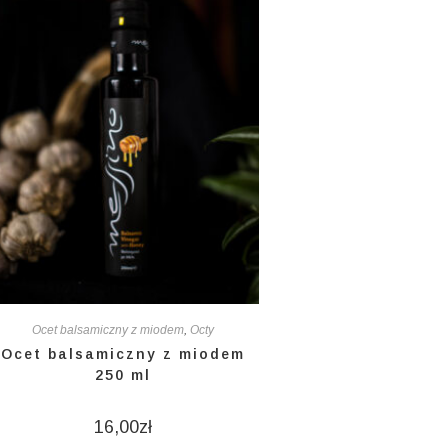
Ocet balsamiczny z miodem
,
Octy
Ocet balsamiczny z miodem
250 ml
16,00
zł