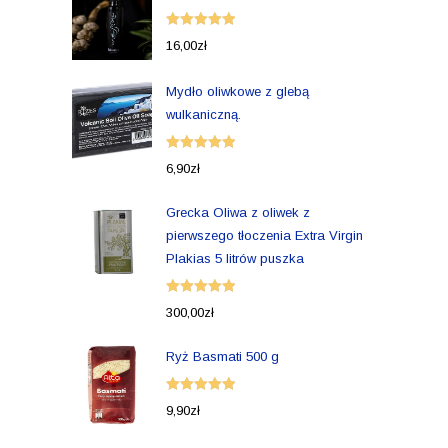
Oceniono
16,00
zł
5.00
na 5
Mydło oliwkowe z glebą
wulkaniczną.
Oceniono
6,90
zł
5.00
na 5
Grecka Oliwa z oliwek z
pierwszego tłoczenia Extra Virgin
Plakias 5 litrów puszka
Oceniono
300,00
zł
5.00
na 5
Ryż Basmati 500 g
Oceniono
9,90
zł
5.00
na 5