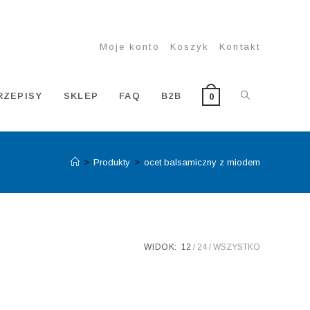
Moje konto
Koszyk
Kontakt
TOGGLE
RZEPISY
SKLEP
FAQ
B2B
0
>
Produkty
>
ocet balsamiczny z miodem
WEBSITE
SEARCH
WIDOK:
12
24
WSZYSTKO