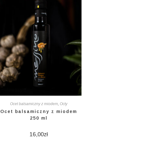
Ocet balsamiczny z miodem
,
Octy
Ocet balsamiczny z miodem
250 ml
16,00
zł