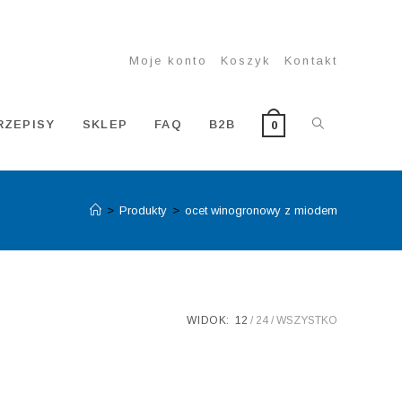
Moje konto
Koszyk
Kontakt
TOGGLE
RZEPISY
SKLEP
FAQ
B2B
0
>
Produkty
>
ocet winogronowy z miodem
WEBSITE
SEARCH
WIDOK:
12
24
WSZYSTKO