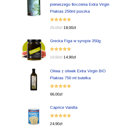
pierwszego tłoczenia Extra Virgin
Plakias 250ml puszka
Oceniono
25,00
zł
18,00
zł
5.00
na 5
Grecka Figa w syropie 350g
Oceniono
19,90
zł
14,90
zł
5.00
na 5
Oliwa z oliwek Extra Virgin BIO
Plakias 750 ml butelka
Oceniono
66,00
zł
5.00
na 5
Caprice Vanilla
Oceniono
24,90
zł
5.00
na 5