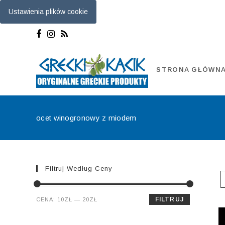
Ustawienia plików cookie
Skip
to
content
STRONA GŁÓWN
ocet winogronowy z miodem
Filtruj Według Ceny
Cena
Cena
FILTRUJ
CENA:
10ZŁ
—
20ZŁ
min.
maks.