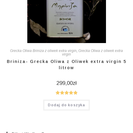
Grecka Oliwa Briniza z oliwek extra virgin
,
Grecka Oliwa z oliwek extra
virgin
Briniza- Grecka Oliwa z Oliwek extra virgin 5
litrow
299,00
zł
Oceniono
Dodaj do koszyka
4.93
na 5