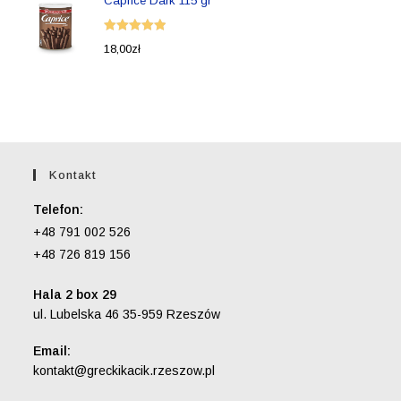
Caprice Dark 115 gr
Oceniono
18,00
zł
5.00
na 5
Kontakt
Telefon:
+48 791 002 526
+48 726 819 156
Hala 2 box 29
ul. Lubelska 46 35-959 Rzeszów
Email:
Opens
kontakt@greckikacik.rzeszow.pl
in