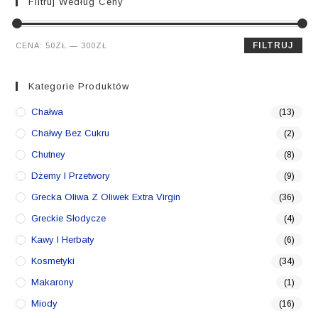
Filtruj Według Ceny
Cena
Cena
FILTRUJ
CENA:
50ZŁ
—
300ZŁ
min.
maks.
Kategorie Produktów
Chałwa
(13)
Chałwy Bez Cukru
(2)
Chutney
(8)
Dżemy I Przetwory
(9)
Grecka Oliwa Z Oliwek Extra Virgin
(36)
Greckie Słodycze
(4)
Kawy I Herbaty
(6)
Kosmetyki
(34)
Makarony
(1)
Miody
(16)