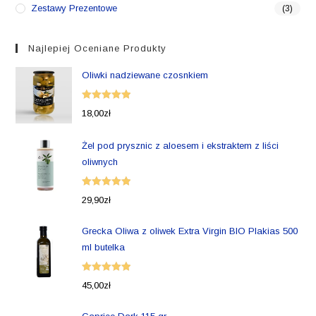
Zestawy Prezentowe
(3)
Najlepiej Oceniane Produkty
Oliwki nadziewane czosnkiem
Oceniono
18,00
zł
5.00
na 5
Żel pod prysznic z aloesem i ekstraktem z liści
oliwnych
Oceniono
29,90
zł
5.00
na 5
Grecka Oliwa z oliwek Extra Virgin BIO Plakias 500
ml butelka
Oceniono
45,00
zł
5.00
na 5