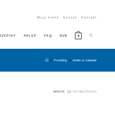
Moje konto
Koszyk
Kontakt
TOGGLE
RZEPISY
SKLEP
FAQ
B2B
0
>
Produkty
>
oliwki w zalewie
WEBSITE
SEARCH
WIDOK:
12
24
WSZYSTKO