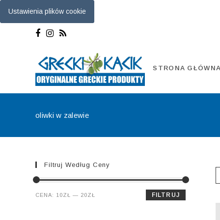
Ustawienia plików cookie
Skip
to
content
STRONA GŁÓWN
oliwki w zalewie
Filtruj Według Ceny
Cena
Cena
FILTRUJ
CENA:
10ZŁ
—
20ZŁ
min.
maks.