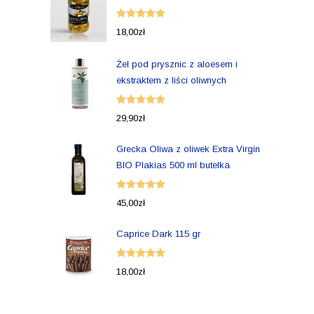
Oceniono
18,00
zł
5.00
na 5
Żel pod prysznic z aloesem i
ekstraktem z liści oliwnych
Oceniono
29,90
zł
5.00
na 5
Grecka Oliwa z oliwek Extra Virgin
BIO Plakias 500 ml butelka
Oceniono
45,00
zł
5.00
na 5
Caprice Dark 115 gr
Oceniono
18,00
zł
5.00
na 5