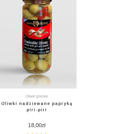
Oliwki greckie
Oliwki nadziewane papryką
piri-piri
18,00
zł