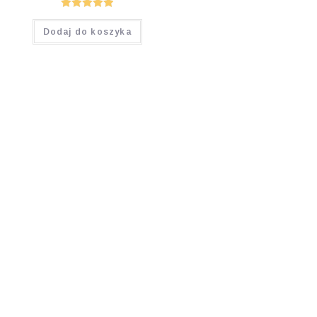
Oceniono
Dodaj do koszyka
5.00
na 5