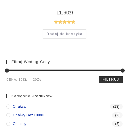
11,90
zł
Oceniono
Dodaj do koszyka
5.00
na 5
Filtruj Według Ceny
Cena
Cena
FILTRUJ
CENA:
10ZŁ
—
20ZŁ
min.
maks.
Kategorie Produktów
Chałwa
(13)
Chałwy Bez Cukru
(2)
Chutney
(8)