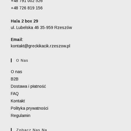
+48 791 002 526
+48 726 819 156
Hala 2 box 29
ul. Lubelska 46 35-959 Rzeszów
Email:
Opens
kontakt@greckikacik.rzeszow.pl
in
your
O Nas
application
O nas
B2B
Dostawa i płatność
FAQ
Kontakt
Polityka prywatności
Regulamin
Zobacz Nas Na