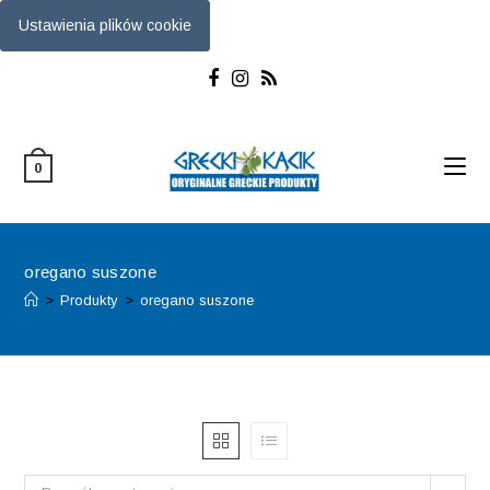
Ustawienia plików cookie
Skip
to
content
0
oregano suszone
>
Produkty
>
oregano suszone