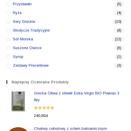
Przystawki
(5)
Ryże
(4)
Sery Greckie
(10)
Słodycze Tradycyjne
(8)
Sól Morska
(12)
Suszone Owoce
(6)
Syrop
(1)
Zestawy Prezentowe
(3)
Najlepiej Oceniane Produkty
Grecka Oliwa z oliwek Extra Virgin BIO Plakias 3
litry
Oceniono
240,00
zł
5.00
na 5
Chutney cebulowy z octem balsamicznym