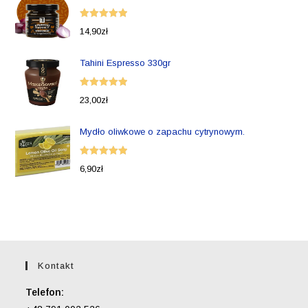
Oceniono
14,90
zł
5.00
na 5
Tahini Espresso 330gr
Oceniono
23,00
zł
5.00
na 5
Mydło oliwkowe o zapachu cytrynowym.
Oceniono
6,90
zł
5.00
na 5
Kontakt
Telefon: