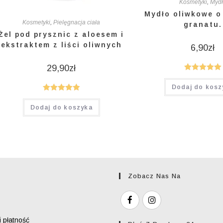
Kosmetyki
,
Myd
Mydło oliwkowe o
Kosmetyki
,
Pielęgnacja ciała
granatu.
Żel pod prysznic z aloesem i
ekstraktem z liści oliwnych
6,90
zł
29,90
zł
Oceniono
Dodaj do kosz
5.00
na 5
Oceniono
Dodaj do koszyka
5.00
na 5
Zobacz Nas Na
 płatność