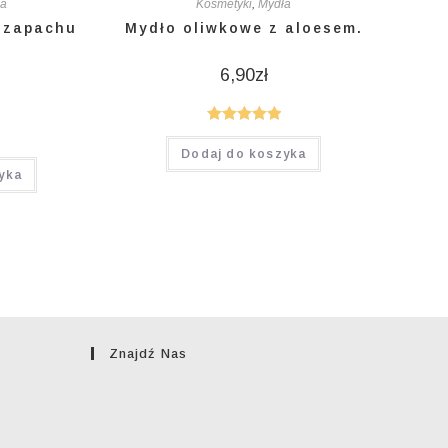
ła
Kosmetyki
,
Mydła
 zapachu
Mydło oliwkowe z aloesem.
6,90
zł
Oceniono
Dodaj do koszyka
5.00
na 5
yka
Znajdź Nas