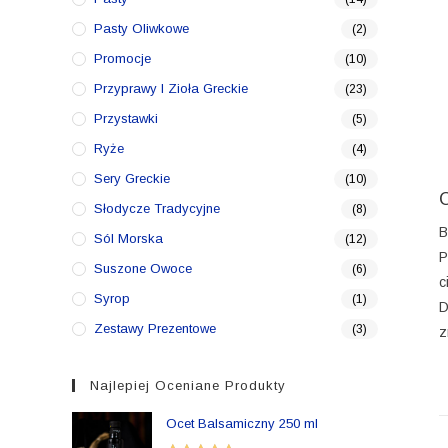
Pasty Oliwkowe
(2)
Promocje
(10)
Przyprawy I Zioła Greckie
(23)
Przystawki
(5)
Ryże
(4)
Sery Greckie
(10)
Słodycze Tradycyjne
(8)
B
Sól Morska
(12)
P
Suszone Owoce
(6)
c
Syrop
(1)
D
Zestawy Prezentowe
(3)
z
Najlepiej Oceniane Produkty
Ocet Balsamiczny 250 ml