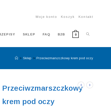
Moje konto
Koszyk
Kontakt
TOGGLE
RZEPISY
SKLEP
FAQ
B2B
0
>
Sklep
>
Przeciwzmarszczkowy krem pod oczy
WEBSITE
SEARCH
Przeciwzmarszczkowy
krem pod oczy