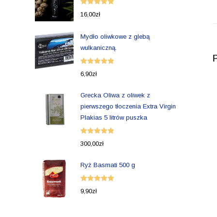
Oceniono
16,00
zł
5.00
na 5
Mydło oliwkowe z glebą
wulkaniczną.
Oceniono
6,90
zł
5.00
na 5
Grecka Oliwa z oliwek z
pierwszego tłoczenia Extra Virgin
Plakias 5 litrów puszka
Oceniono
300,00
zł
5.00
na 5
Ryż Basmati 500 g
Oceniono
9,90
zł
5.00
na 5