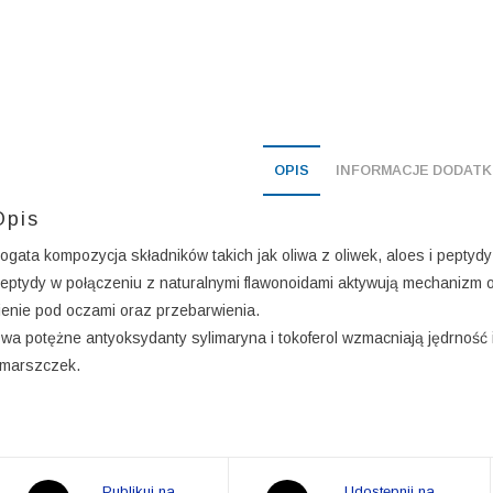
OPIS
INFORMACJE DODAT
Opis
ogata kompozycja składników takich jak oliwa z oliwek, aloes i peptyd
eptydy w połączeniu z naturalnymi flawonoidami aktywują mechanizm 
ienie pod oczami oraz przebarwienia.
wa potężne antyoksydanty sylimaryna i tokoferol wzmacniają jędrność
marszczek.
Opens
Opens
Publikuj na
Udostępnij na