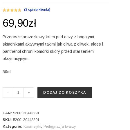
(
3
opinie klienta)
Oceniony
3
69,90
zł
5.00
na 5 na
podstawie
ocen
Przeciwzmarszczkowy krem pod oczy z bogatymi
klientów
składnikami aktywnymi takimi jak oliwa z oliwek, aloes i
panthenol chroni komórki skóry przed starzeniem
oksydacyjnym.
50ml
ilość
-
+
DODAJ DO KOSZYKA
Przeciwzmarszczkowy
krem
pod
EAN:
5200120442291
oczy
SKU:
5200120442291
Kategorie:
Kosmetyki
,
Pielęgnacja twarzy