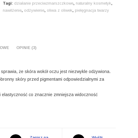
Tagi:
działanie przeciwzmarszczkowe
,
naturalny kosmetyk
,
nawilżenie
,
odżywienie
,
oliwa z oliwek
,
pielęgnacja twarzy
KOWE
OPINIE (3)
y sprawia, że skóra wokół oczu jest niezwykle odżywiona.
obronny skóry przed pigmentami odpowiedzialnymi za
 i elastyczność co znacznie zmniejsza widoczność
Opens
Opens
Zapisz na
Wyślij