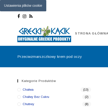
Ustawienia plików cookie
Skip
to
content
STRONA GŁÓWN
Przeciwzmarszczkowy krem pod oczy
Kategorie Produktów
Chałwa
(13)
Chałwy Bez Cukru
(2)
Chutney
(8)